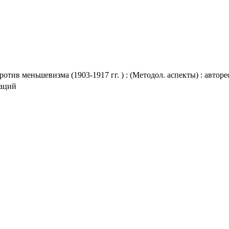
тив меньшевизма (1903-1917 гг. ) : (Методол. аспекты) : автореф
таций