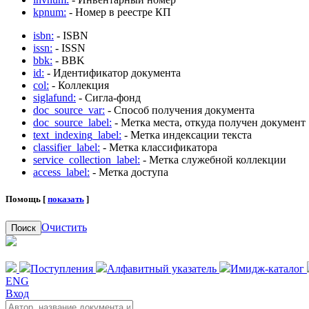
kpnum:
- Номер в реестре КП
isbn:
- ISBN
issn:
- ISSN
bbk:
- BBK
id:
- Идентификатор документа
col:
- Коллекция
siglafund:
- Сигла-фонд
doc_source_var:
- Способ получения документа
doc_source_label:
- Метка места, откуда получен документ
text_indexing_label:
- Метка индексации текста
classifier_label:
- Метка классификатора
service_collection_label:
- Метка служебной коллекции
access_label:
- Метка доступа
Помощь [
показать
]
Очистить
Поиск
Поступления
Алфавитный указатель
Имидж-каталог
ENG
Вход