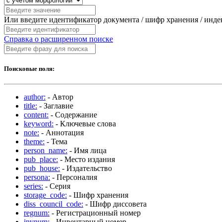
Или введите идентификатор документа / шифр хранения / инд
Справка о расширенном поиске
Поисковые поля:
author:
- Автор
title:
- Заглавие
content:
- Содержание
keyword:
- Ключевые слова
note:
- Аннотация
theme:
- Тема
person_name:
- Имя лица
pub_place:
- Место издания
pub_house:
- Издательство
persona:
- Персоналия
series:
- Серия
storage_code:
- Шифр хранения
diss_council_code:
- Шифр диссовета
regnum:
- Регистрационный номер
invnum:
- Инвентарный номер