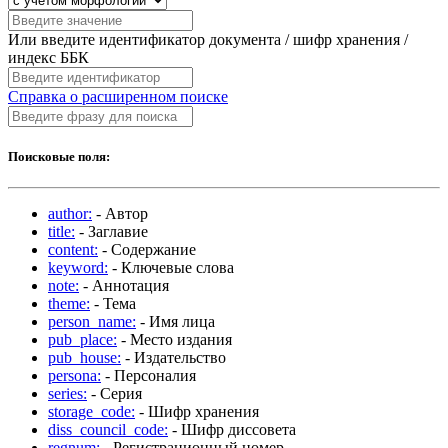
Или введите идентификатор документа / шифр хранения /
индекс ББК
Справка о расширенном поиске
Поисковые поля:
author:
- Автор
title:
- Заглавие
content:
- Содержание
keyword:
- Ключевые слова
note:
- Аннотация
theme:
- Тема
person_name:
- Имя лица
pub_place:
- Место издания
pub_house:
- Издательство
persona:
- Персоналия
series:
- Серия
storage_code:
- Шифр хранения
diss_council_code:
- Шифр диссовета
regnum:
- Регистрационный номер