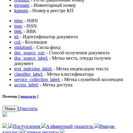
invnum:
- Инвентарный номер
kpnum:
- Номер в реестре КП
isbn:
- ISBN
issn:
- ISSN
bbk:
- BBK
id:
- Идентификатор документа
col:
- Коллекция
siglafund:
- Сигла-фонд
doc_source_var:
- Способ получения документа
doc_source_label:
- Метка места, откуда получен
документ
text_indexing_label:
- Метка индексации текста
classifier_label:
- Метка классификатора
service_collection_label:
- Метка служебной коллекции
access_label:
- Метка доступа
Помощь [
показать
]
Очистить
Поиск
Поступления
Алфавитный указатель
Имидж-
каталог
Сетевые ресурсы