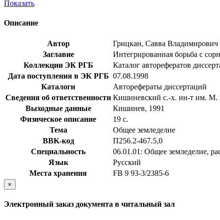
Показать
Описание
Автор
Грицкан, Савва Владимирович
Заглавие
Интегрированная борьба с сорня
Коллекции ЭК РГБ
Каталог авторефератов диссер
Дата поступления в ЭК РГБ
07.08.1998
Каталоги
Авторефераты диссертаций
Сведения об ответственности
Кишиневский с.-х. ин-т им. М.
Выходные данные
Кишинев, 1991
Физическое описание
19 с.
Тема
Общее земледелие
BBK-код
П256.2-467.5,0
Специальность
06.01.01: Общее земледелие, р
Язык
Русский
Места хранения
FB 9 93-3/2385-6
×
Электронный заказ документа в читальный зал