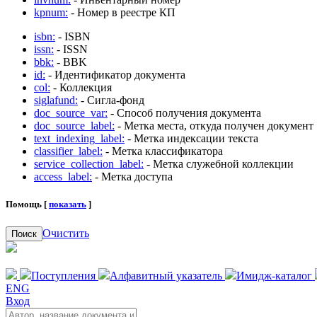
kpnum:
- Номер в реестре КП
isbn:
- ISBN
issn:
- ISSN
bbk:
- BBK
id:
- Идентификатор документа
col:
- Коллекция
siglafund:
- Сигла-фонд
doc_source_var:
- Способ получения документа
doc_source_label:
- Метка места, откуда получен документ
text_indexing_label:
- Метка индексации текста
classifier_label:
- Метка классификатора
service_collection_label:
- Метка служебной коллекции
access_label:
- Метка доступа
Помощь [
показать
]
Очистить
Поиск
Поступления
Алфавитный указатель
Имидж-каталог
ENG
Вход