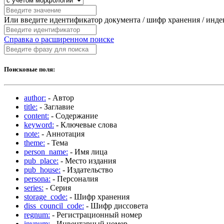
Или введите идентификатор документа / шифр хранения / инд
Справка о расширенном поиске
Поисковые поля:
author:
- Автор
title:
- Заглавие
content:
- Содержание
keyword:
- Ключевые слова
note:
- Аннотация
theme:
- Тема
person_name:
- Имя лица
pub_place:
- Место издания
pub_house:
- Издательство
persona:
- Персоналия
series:
- Серия
storage_code:
- Шифр хранения
diss_council_code:
- Шифр диссовета
regnum:
- Регистрационный номер
invnum:
- Инвентарный номер