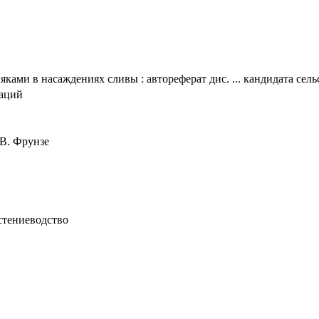
ками в насаждениях сливы : автореферат дис. ... кандидата сель
таций
 В. Фрунзе
астениеводство