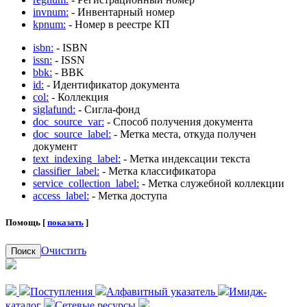
invnum:
- Инвентарный номер
kpnum:
- Номер в реестре КП
isbn:
- ISBN
issn:
- ISSN
bbk:
- BBK
id:
- Идентификатор документа
col:
- Коллекция
siglafund:
- Сигла-фонд
doc_source_var:
- Способ получения документа
doc_source_label:
- Метка места, откуда получен
документ
text_indexing_label:
- Метка индексации текста
classifier_label:
- Метка классификатора
service_collection_label:
- Метка служебной коллекции
access_label:
- Метка доступа
Помощь [
показать
]
Очистить
Поиск
Поступления
Алфавитный указатель
Имидж-
каталог
Сетевые ресурсы