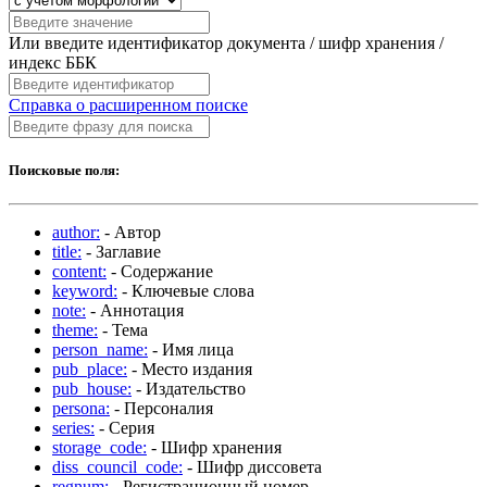
Или введите идентификатор документа / шифр хранения /
индекс ББК
Справка о расширенном поиске
Поисковые поля:
author:
- Автор
title:
- Заглавие
content:
- Содержание
keyword:
- Ключевые слова
note:
- Аннотация
theme:
- Тема
person_name:
- Имя лица
pub_place:
- Место издания
pub_house:
- Издательство
persona:
- Персоналия
series:
- Серия
storage_code:
- Шифр хранения
diss_council_code:
- Шифр диссовета
regnum:
- Регистрационный номер