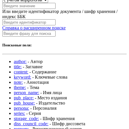
Или введите идентификатор документа / шифр хранения /
индекс ББК
Справка о расширенном поиске
Поисковые поля:
author:
- Автор
title:
- Заглавие
content:
- Содержание
keyword:
- Ключевые слова
note:
- Аннотация
theme:
- Тема
person_name:
- Имя лица
pub_place:
- Место издания
pub_house:
- Издательство
persona:
- Персоналия
series:
- Серия
storage_code:
- Шифр хранения
diss_council_code:
- Шифр диссовета
regnum:
- Регистрационный номер