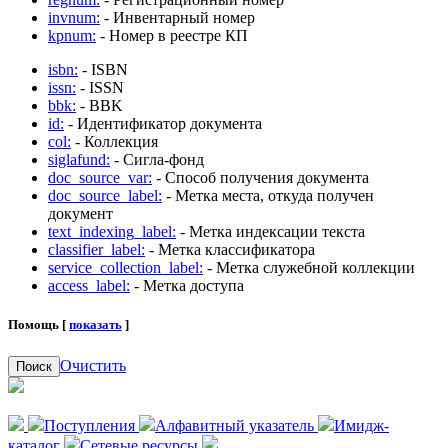
invnum:
- Инвентарный номер
kpnum:
- Номер в реестре КП
isbn:
- ISBN
issn:
- ISSN
bbk:
- BBK
id:
- Идентификатор документа
col:
- Коллекция
siglafund:
- Сигла-фонд
doc_source_var:
- Способ получения документа
doc_source_label:
- Метка места, откуда получен
документ
text_indexing_label:
- Метка индексации текста
classifier_label:
- Метка классификатора
service_collection_label:
- Метка служебной коллекции
access_label:
- Метка доступа
Помощь [
показать
]
Очистить
Поиск
Поступления
Алфавитный указатель
Имидж-
каталог
Сетевые ресурсы