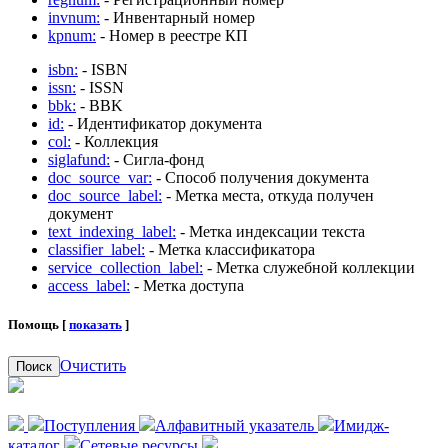
invnum:
- Инвентарный номер
kpnum:
- Номер в реестре КП
isbn:
- ISBN
issn:
- ISSN
bbk:
- BBK
id:
- Идентификатор документа
col:
- Коллекция
siglafund:
- Сигла-фонд
doc_source_var:
- Способ получения документа
doc_source_label:
- Метка места, откуда получен
документ
text_indexing_label:
- Метка индексации текста
classifier_label:
- Метка классификатора
service_collection_label:
- Метка служебной коллекции
access_label:
- Метка доступа
Помощь [
показать
]
Очистить
Поиск
Поступления
Алфавитный указатель
Имидж-
каталог
Сетевые ресурсы