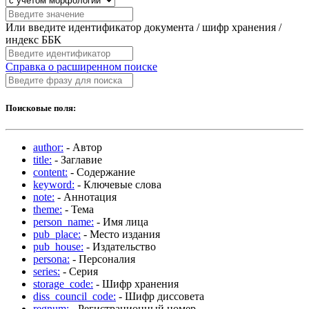
Или введите идентификатор документа / шифр хранения /
индекс ББК
Справка о расширенном поиске
Поисковые поля:
author:
- Автор
title:
- Заглавие
content:
- Содержание
keyword:
- Ключевые слова
note:
- Аннотация
theme:
- Тема
person_name:
- Имя лица
pub_place:
- Место издания
pub_house:
- Издательство
persona:
- Персоналия
series:
- Серия
storage_code:
- Шифр хранения
diss_council_code:
- Шифр диссовета
regnum:
- Регистрационный номер