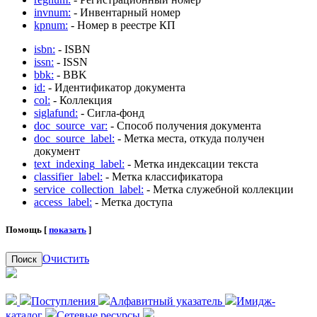
invnum:
- Инвентарный номер
kpnum:
- Номер в реестре КП
isbn:
- ISBN
issn:
- ISSN
bbk:
- BBK
id:
- Идентификатор документа
col:
- Коллекция
siglafund:
- Сигла-фонд
doc_source_var:
- Способ получения документа
doc_source_label:
- Метка места, откуда получен
документ
text_indexing_label:
- Метка индексации текста
classifier_label:
- Метка классификатора
service_collection_label:
- Метка служебной коллекции
access_label:
- Метка доступа
Помощь [
показать
]
Очистить
Поиск
Поступления
Алфавитный указатель
Имидж-
каталог
Сетевые ресурсы