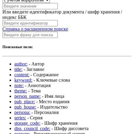
Или введите идентификатор документа / шифр хранения /
индекс ББК
Справка о расширенном поиске
Поисковые поля:
author:
- Автор
title:
- Заглавие
content:
- Содержание
keyword:
- Ключевые слова
note:
- Аннотация
theme:
- Тема
person_name:
- Имя лица
pub_place:
- Место издания
pub_house:
- Издательство
persona:
- Персоналия
series:
- Серия
storage_code:
- Шифр хранения
diss_council_code:
- Шифр диссовета
regnum:
- Регистрационный номер