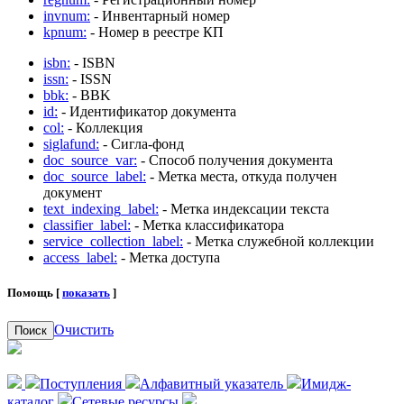
invnum:
- Инвентарный номер
kpnum:
- Номер в реестре КП
isbn:
- ISBN
issn:
- ISSN
bbk:
- BBK
id:
- Идентификатор документа
col:
- Коллекция
siglafund:
- Сигла-фонд
doc_source_var:
- Способ получения документа
doc_source_label:
- Метка места, откуда получен
документ
text_indexing_label:
- Метка индексации текста
classifier_label:
- Метка классификатора
service_collection_label:
- Метка служебной коллекции
access_label:
- Метка доступа
Помощь [
показать
]
Очистить
Поиск
Поступления
Алфавитный указатель
Имидж-
каталог
Сетевые ресурсы