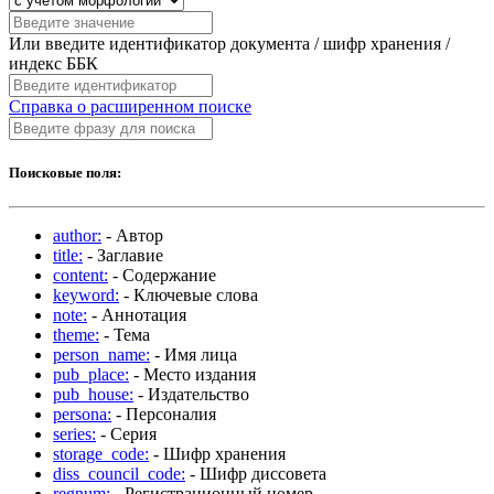
Или введите идентификатор документа / шифр хранения /
индекс ББК
Справка о расширенном поиске
Поисковые поля:
author:
- Автор
title:
- Заглавие
content:
- Содержание
keyword:
- Ключевые слова
note:
- Аннотация
theme:
- Тема
person_name:
- Имя лица
pub_place:
- Место издания
pub_house:
- Издательство
persona:
- Персоналия
series:
- Серия
storage_code:
- Шифр хранения
diss_council_code:
- Шифр диссовета
regnum:
- Регистрационный номер