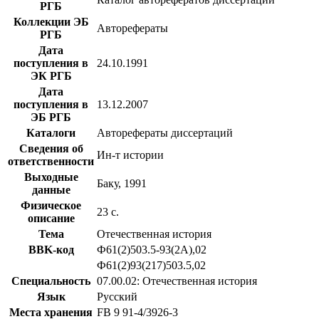
РГБ
Коллекции ЭБ
Авторефераты
РГБ
Дата
поступления в
24.10.1991
ЭК РГБ
Дата
поступления в
13.12.2007
ЭБ РГБ
Каталоги
Авторефераты диссертаций
Сведения об
Ин-т истории
ответственности
Выходные
Баку, 1991
данные
Физическое
23 с.
описание
Тема
Отечественная история
BBK-код
Ф61(2)503.5-93(2А),02
Ф61(2)93(217)503.5,02
Специальность
07.00.02: Отечественная история
Язык
Русский
Места хранения
FB 9 91-4/3926-3