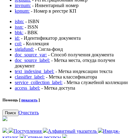
invnum:
- Инвентарный номер
kpnum:
- Номер в реестре КП
isbn:
- ISBN
issn:
- ISSN
bbk:
- BBK
id:
- Идентификатор документа
col:
- Коллекция
siglafund:
- Сигла-фонд
doc_source_var:
- Способ получения документа
doc_source_label:
- Метка места, откуда получен
документ
text_indexing_label:
- Метка индексации текста
classifier_label:
- Метка классификатора
service_collection_label:
- Метка служебной коллекции
access_label:
- Метка доступа
Помощь [
показать
]
Очистить
Поиск
Поступления
Алфавитный указатель
Имидж-
каталог
Сетевые ресурсы