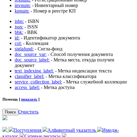
invnum:
- Инвентарный номер
kpnum:
- Номер в реестре КП
isbn:
- ISBN
issn:
- ISSN
bbk:
- BBK
id:
- Идентификатор документа
col:
- Коллекция
siglafund:
- Сигла-фонд
doc_source_var:
- Способ получения документа
doc_source_label:
- Метка места, откуда получен
документ
text_indexing_label:
- Метка индексации текста
classifier_label:
- Метка классификатора
service_collection_label:
- Метка служебной коллекции
access_label:
- Метка доступа
Помощь [
показать
]
Очистить
Поиск
Поступления
Алфавитный указатель
Имидж-
каталог
Сетевые ресурсы