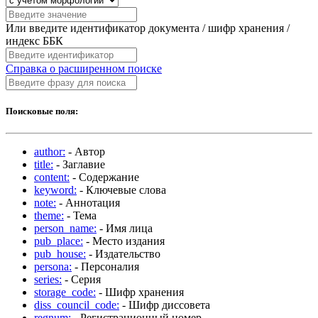
Или введите идентификатор документа / шифр хранения /
индекс ББК
Справка о расширенном поиске
Поисковые поля:
author:
- Автор
title:
- Заглавие
content:
- Содержание
keyword:
- Ключевые слова
note:
- Аннотация
theme:
- Тема
person_name:
- Имя лица
pub_place:
- Место издания
pub_house:
- Издательство
persona:
- Персоналия
series:
- Серия
storage_code:
- Шифр хранения
diss_council_code:
- Шифр диссовета
regnum:
- Регистрационный номер