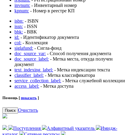
invnum:
- Инвентарный номер
kpnum:
- Номер в реестре КП
isbn:
- ISBN
issn:
- ISSN
bbk:
- BBK
id:
- Идентификатор документа
col:
- Коллекция
siglafund:
- Сигла-фонд
doc_source_var:
- Способ получения документа
doc_source_label:
- Метка места, откуда получен
документ
text_indexing_label:
- Метка индексации текста
classifier_label:
- Метка классификатора
service_collection_label:
- Метка служебной коллекции
access_label:
- Метка доступа
Помощь [
показать
]
Очистить
Поиск
Поступления
Алфавитный указатель
Имидж-
каталог
Сетевые ресурсы