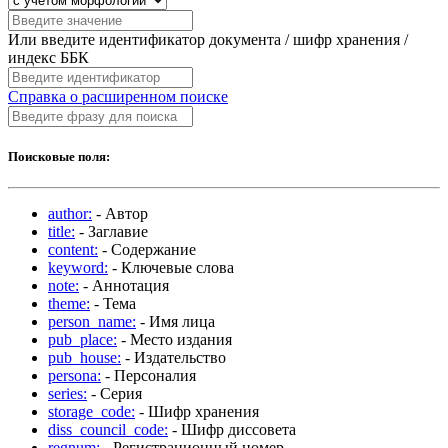
Или введите идентификатор документа / шифр хранения /
индекс ББК
Справка о расширенном поиске
Поисковые поля:
author:
- Автор
title:
- Заглавие
content:
- Содержание
keyword:
- Ключевые слова
note:
- Аннотация
theme:
- Тема
person_name:
- Имя лица
pub_place:
- Место издания
pub_house:
- Издательство
persona:
- Персоналия
series:
- Серия
storage_code:
- Шифр хранения
diss_council_code:
- Шифр диссовета
regnum:
- Регистрационный номер