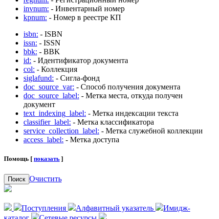
invnum:
- Инвентарный номер
kpnum:
- Номер в реестре КП
isbn:
- ISBN
issn:
- ISSN
bbk:
- BBK
id:
- Идентификатор документа
col:
- Коллекция
siglafund:
- Сигла-фонд
doc_source_var:
- Способ получения документа
doc_source_label:
- Метка места, откуда получен
документ
text_indexing_label:
- Метка индексации текста
classifier_label:
- Метка классификатора
service_collection_label:
- Метка служебной коллекции
access_label:
- Метка доступа
Помощь [
показать
]
Очистить
Поиск
Поступления
Алфавитный указатель
Имидж-
каталог
Сетевые ресурсы