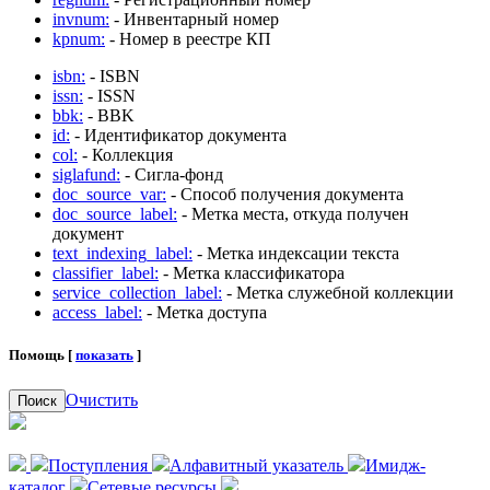
invnum:
- Инвентарный номер
kpnum:
- Номер в реестре КП
isbn:
- ISBN
issn:
- ISSN
bbk:
- BBK
id:
- Идентификатор документа
col:
- Коллекция
siglafund:
- Сигла-фонд
doc_source_var:
- Способ получения документа
doc_source_label:
- Метка места, откуда получен
документ
text_indexing_label:
- Метка индексации текста
classifier_label:
- Метка классификатора
service_collection_label:
- Метка служебной коллекции
access_label:
- Метка доступа
Помощь [
показать
]
Очистить
Поиск
Поступления
Алфавитный указатель
Имидж-
каталог
Сетевые ресурсы