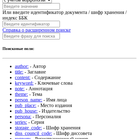
Или введите идентификатор документа / шифр хранения /
индекс ББК
Справка о расширенном поиске
Поисковые поля:
author:
- Автор
title:
- Заглавие
content:
- Содержание
keyword:
- Ключевые слова
note:
- Аннотация
theme:
- Тема
person_name:
- Имя лица
pub_place:
- Место издания
pub_house:
- Издательство
persona:
- Персоналия
series:
- Серия
storage_code:
- Шифр хранения
diss_council_code:
- Шифр диссовета
regnum:
- Регистрационный номер