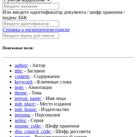
Или введите идентификатор документа / шифр хранения /
индекс ББК
Справка о расширенном поиске
Поисковые поля:
author:
- Автор
title:
- Заглавие
content:
- Содержание
keyword:
- Ключевые слова
note:
- Аннотация
theme:
- Тема
person_name:
- Имя лица
pub_place:
- Место издания
pub_house:
- Издательство
persona:
- Персоналия
series:
- Серия
storage_code:
- Шифр хранения
diss_council_code:
- Шифр диссовета
regnum:
- Регистрационный номер