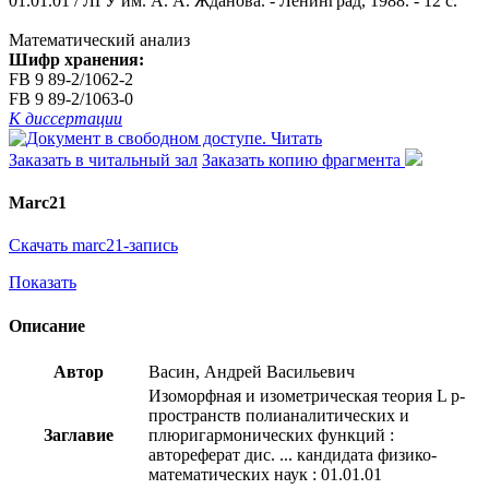
01.01.01 / ЛГУ им. А. А. Жданова. - Ленинград, 1988. - 12 с.
Математический анализ
Шифр хранения:
FB 9 89-2/1062-2
FB 9 89-2/1063-0
К диссертации
Читать
Заказать в читальный зал
Заказать копию фрагмента
Marc21
Скачать marc21-запись
Показать
Описание
Автор
Васин, Андрей Васильевич
Изоморфная и изометрическая теория L p-
пространств полианалитических и
Заглавие
плюригармонических функций :
автореферат дис. ... кандидата физико-
математических наук : 01.01.01