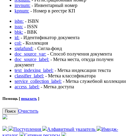
invnum:
- Инвентарный номер
kpnum:
- Номер в реестре КП
isbn:
- ISBN
issn:
- ISSN
bbk:
- BBK
id:
- Идентификатор документа
col:
- Коллекция
siglafund:
- Сигла-фонд
doc_source_var:
- Способ получения документа
doc_source_label:
- Метка места, откуда получен
документ
text_indexing_label:
- Метка индексации текста
classifier_label:
- Метка классификатора
service_collection_label:
- Метка служебной коллекции
access_label:
- Метка доступа
Помощь [
показать
]
Очистить
Поиск
Поступления
Алфавитный указатель
Имидж-
каталог
Сетевые ресурсы