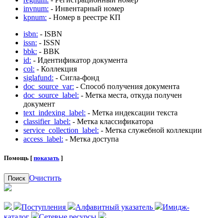
invnum:
- Инвентарный номер
kpnum:
- Номер в реестре КП
isbn:
- ISBN
issn:
- ISSN
bbk:
- BBK
id:
- Идентификатор документа
col:
- Коллекция
siglafund:
- Сигла-фонд
doc_source_var:
- Способ получения документа
doc_source_label:
- Метка места, откуда получен
документ
text_indexing_label:
- Метка индексации текста
classifier_label:
- Метка классификатора
service_collection_label:
- Метка служебной коллекции
access_label:
- Метка доступа
Помощь [
показать
]
Очистить
Поиск
Поступления
Алфавитный указатель
Имидж-
каталог
Сетевые ресурсы