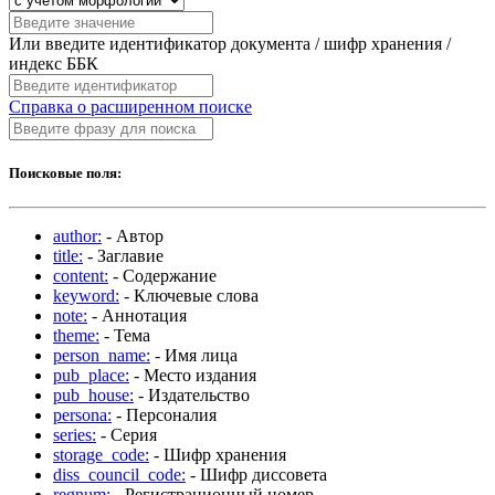
Или введите идентификатор документа / шифр хранения /
индекс ББК
Справка о расширенном поиске
Поисковые поля:
author:
- Автор
title:
- Заглавие
content:
- Содержание
keyword:
- Ключевые слова
note:
- Аннотация
theme:
- Тема
person_name:
- Имя лица
pub_place:
- Место издания
pub_house:
- Издательство
persona:
- Персоналия
series:
- Серия
storage_code:
- Шифр хранения
diss_council_code:
- Шифр диссовета
regnum:
- Регистрационный номер