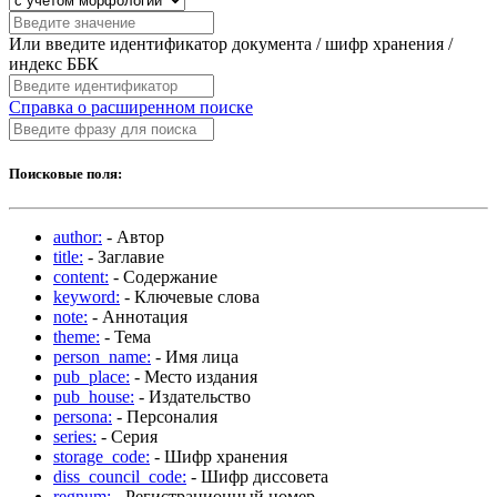
Или введите идентификатор документа / шифр хранения /
индекс ББК
Справка о расширенном поиске
Поисковые поля:
author:
- Автор
title:
- Заглавие
content:
- Содержание
keyword:
- Ключевые слова
note:
- Аннотация
theme:
- Тема
person_name:
- Имя лица
pub_place:
- Место издания
pub_house:
- Издательство
persona:
- Персоналия
series:
- Серия
storage_code:
- Шифр хранения
diss_council_code:
- Шифр диссовета
regnum:
- Регистрационный номер