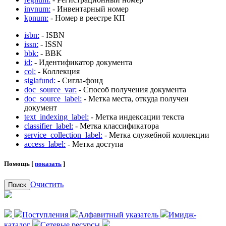
invnum:
- Инвентарный номер
kpnum:
- Номер в реестре КП
isbn:
- ISBN
issn:
- ISSN
bbk:
- BBK
id:
- Идентификатор документа
col:
- Коллекция
siglafund:
- Сигла-фонд
doc_source_var:
- Способ получения документа
doc_source_label:
- Метка места, откуда получен
документ
text_indexing_label:
- Метка индексации текста
classifier_label:
- Метка классификатора
service_collection_label:
- Метка служебной коллекции
access_label:
- Метка доступа
Помощь [
показать
]
Очистить
Поиск
Поступления
Алфавитный указатель
Имидж-
каталог
Сетевые ресурсы