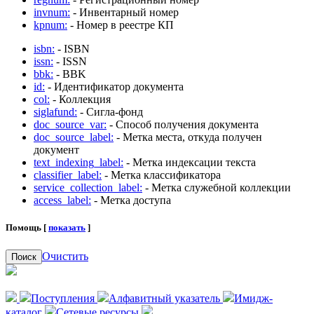
invnum:
- Инвентарный номер
kpnum:
- Номер в реестре КП
isbn:
- ISBN
issn:
- ISSN
bbk:
- BBK
id:
- Идентификатор документа
col:
- Коллекция
siglafund:
- Сигла-фонд
doc_source_var:
- Способ получения документа
doc_source_label:
- Метка места, откуда получен
документ
text_indexing_label:
- Метка индексации текста
classifier_label:
- Метка классификатора
service_collection_label:
- Метка служебной коллекции
access_label:
- Метка доступа
Помощь [
показать
]
Очистить
Поиск
Поступления
Алфавитный указатель
Имидж-
каталог
Сетевые ресурсы