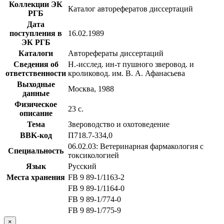
Коллекции ЭК
Каталог авторефератов диссертаций
РГБ
Дата
поступления в
16.02.1989
ЭК РГБ
Каталоги
Авторефераты диссертаций
Сведения об
Н.-исслед. ин-т пушного зверовод. и
ответственности
кроликовод. им. В. А. Афанасьева
Выходные
Москва, 1988
данные
Физическое
23 с.
описание
Тема
Звероводство и охотоведение
BBK-код
П718.7-334,0
06.02.03: Ветеринарная фармакология с
Специальность
токсикологией
Язык
Русский
Места хранения
FB 9 89-1/1163-2
FB 9 89-1/1164-0
FB 9 89-1/774-0
FB 9 89-1/775-9
×