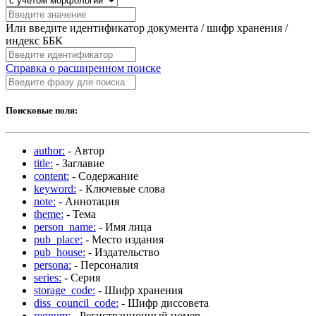
Или введите идентификатор документа / шифр хранения /
индекс ББК
Справка о расширенном поиске
Поисковые поля:
author:
- Автор
title:
- Заглавие
content:
- Содержание
keyword:
- Ключевые слова
note:
- Аннотация
theme:
- Тема
person_name:
- Имя лица
pub_place:
- Место издания
pub_house:
- Издательство
persona:
- Персоналия
series:
- Серия
storage_code:
- Шифр хранения
diss_council_code:
- Шифр диссовета
regnum:
- Регистрационный номер