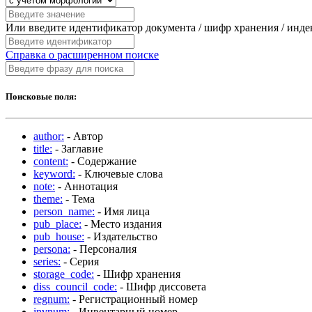
Или введите идентификатор документа / шифр хранения / инд
Справка о расширенном поиске
Поисковые поля:
author:
- Автор
title:
- Заглавие
content:
- Содержание
keyword:
- Ключевые слова
note:
- Аннотация
theme:
- Тема
person_name:
- Имя лица
pub_place:
- Место издания
pub_house:
- Издательство
persona:
- Персоналия
series:
- Серия
storage_code:
- Шифр хранения
diss_council_code:
- Шифр диссовета
regnum:
- Регистрационный номер
invnum:
- Инвентарный номер