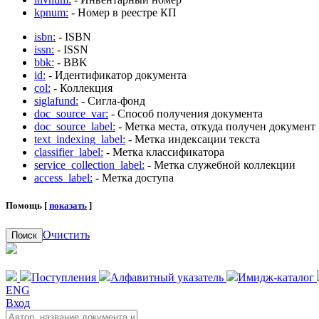
kpnum:
- Номер в реестре КП
isbn:
- ISBN
issn:
- ISSN
bbk:
- BBK
id:
- Идентификатор документа
col:
- Коллекция
siglafund:
- Сигла-фонд
doc_source_var:
- Способ получения документа
doc_source_label:
- Метка места, откуда получен документ
text_indexing_label:
- Метка индексации текста
classifier_label:
- Метка классификатора
service_collection_label:
- Метка служебной коллекции
access_label:
- Метка доступа
Помощь [
показать
]
Очистить
Поиск
Поступления
Алфавитный указатель
Имидж-каталог
ENG
Вход