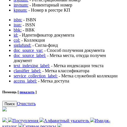
invnum:
- Инвентарный номер
kpnum:
- Номер в реестре КП
isbn:
- ISBN
issn:
- ISSN
bbk:
- BBK
id:
- Идентификатор документа
col:
- Коллекция
siglafund:
- Сигла-фонд
doc_source_var:
- Способ получения документа
doc_source_label:
- Метка места, откуда получен
документ
text_indexing_label:
- Метка индексации текста
classifier_label:
- Метка классификатора
service_collection_label:
- Метка служебной коллекции
access_label:
- Метка доступа
Помощь [
показать
]
Очистить
Поиск
Поступления
Алфавитный указатель
Имидж-
каталог
Сетевые ресурсы