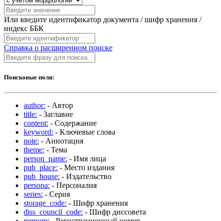
Или введите идентификатор документа / шифр хранения /
индекс ББК
Справка о расширенном поиске
Поисковые поля:
author:
- Автор
title:
- Заглавие
content:
- Содержание
keyword:
- Ключевые слова
note:
- Аннотация
theme:
- Тема
person_name:
- Имя лица
pub_place:
- Место издания
pub_house:
- Издательство
persona:
- Персоналия
series:
- Серия
storage_code:
- Шифр хранения
diss_council_code:
- Шифр диссовета
regnum:
- Регистрационный номер