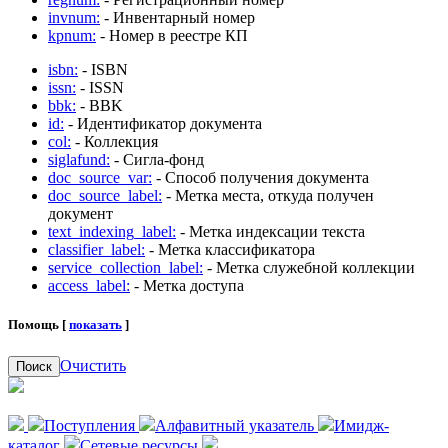
invnum:
- Инвентарный номер
kpnum:
- Номер в реестре КП
isbn:
- ISBN
issn:
- ISSN
bbk:
- BBK
id:
- Идентификатор документа
col:
- Коллекция
siglafund:
- Сигла-фонд
doc_source_var:
- Способ получения документа
doc_source_label:
- Метка места, откуда получен
документ
text_indexing_label:
- Метка индексации текста
classifier_label:
- Метка классификатора
service_collection_label:
- Метка служебной коллекции
access_label:
- Метка доступа
Помощь [
показать
]
Очистить
Поиск
Поступления
Алфавитный указатель
Имидж-
каталог
Сетевые ресурсы