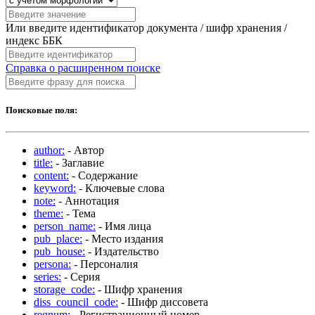
Или введите идентификатор документа / шифр хранения /
индекс ББК
Справка о расширенном поиске
Поисковые поля:
author:
- Автор
title:
- Заглавие
content:
- Содержание
keyword:
- Ключевые слова
note:
- Аннотация
theme:
- Тема
person_name:
- Имя лица
pub_place:
- Место издания
pub_house:
- Издательство
persona:
- Персоналия
series:
- Серия
storage_code:
- Шифр хранения
diss_council_code:
- Шифр диссовета
regnum:
- Регистрационный номер