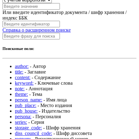
Или введите идентификатор документа / шифр хранения /
индекс ББК
Справка о расширенном поиске
Поисковые поля:
author:
- Автор
title:
- Заглавие
content:
- Содержание
keyword:
- Ключевые слова
note:
- Аннотация
theme:
- Тема
person_name:
- Имя лица
pub_place:
- Место издания
pub_house:
- Издательство
persona:
- Персоналия
series:
- Серия
storage_code:
- Шифр хранения
diss_council_code:
- Шифр диссовета
regnum:
- Регистрационный номер