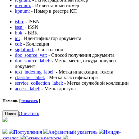
invnum:
- Инвентарный номер
kpnum:
- Номер в реестре КП
isbn:
- ISBN
issn:
- ISSN
bbk:
- BBK
id:
- Идентификатор документа
col:
- Коллекция
siglafund:
- Сигла-фонд
doc_source_var:
- Способ получения документа
doc_source_label:
- Метка места, откуда получен
документ
text_indexing_label:
- Метка индексации текста
classifier_label:
- Метка классификатора
service_collection_label:
- Метка служебной коллекции
access_label:
- Метка доступа
Помощь [
показать
]
Очистить
Поиск
Поступления
Алфавитный указатель
Имидж-
каталог
Сетевые ресурсы