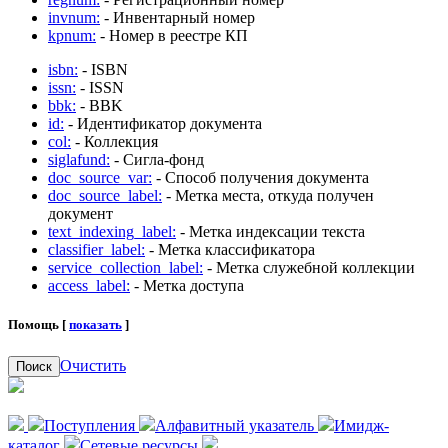
invnum:
- Инвентарный номер
kpnum:
- Номер в реестре КП
isbn:
- ISBN
issn:
- ISSN
bbk:
- BBK
id:
- Идентификатор документа
col:
- Коллекция
siglafund:
- Сигла-фонд
doc_source_var:
- Способ получения документа
doc_source_label:
- Метка места, откуда получен
документ
text_indexing_label:
- Метка индексации текста
classifier_label:
- Метка классификатора
service_collection_label:
- Метка служебной коллекции
access_label:
- Метка доступа
Помощь [
показать
]
Очистить
Поиск
Поступления
Алфавитный указатель
Имидж-
каталог
Сетевые ресурсы