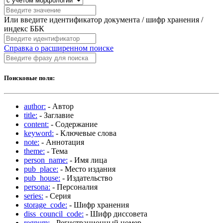
Или введите идентификатор документа / шифр хранения /
индекс ББК
Справка о расширенном поиске
Поисковые поля:
author:
- Автор
title:
- Заглавие
content:
- Содержание
keyword:
- Ключевые слова
note:
- Аннотация
theme:
- Тема
person_name:
- Имя лица
pub_place:
- Место издания
pub_house:
- Издательство
persona:
- Персоналия
series:
- Серия
storage_code:
- Шифр хранения
diss_council_code:
- Шифр диссовета
regnum:
- Регистрационный номер