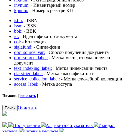
invnum:
- Инвентарный номер
kpnum:
- Номер в реестре КП
isbn:
- ISBN
issn:
- ISSN
bbk:
- BBK
id:
- Идентификатор документа
col:
- Коллекция
siglafund:
- Сигла-фонд
doc_source_var:
- Способ получения документа
doc_source_label:
- Метка места, откуда получен
документ
text_indexing_label:
- Метка индексации текста
classifier_label:
- Метка классификатора
service_collection_label:
- Метка служебной коллекции
access_label:
- Метка доступа
Помощь [
показать
]
Очистить
Поиск
Поступления
Алфавитный указатель
Имидж-
каталог
Сетевые ресурсы