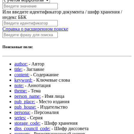
Или введите идентификатор документа / шифр хранения /
индекс ББК
Справка о расширенном поиске
Поисковые поля:
author:
- Автор
title:
- Заглавие
content:
- Содержание
keyword:
- Ключевые слова
note:
- Аннотация
theme:
- Тема
person_name:
- Имя лица
pub_place:
- Место издания
pub_house:
- Издательство
persona:
- Персоналия
series:
- Серия
storage_code:
- Шифр хранения
diss_council_code:
- Шифр диссовета
regnum:
- Регистрационный номер