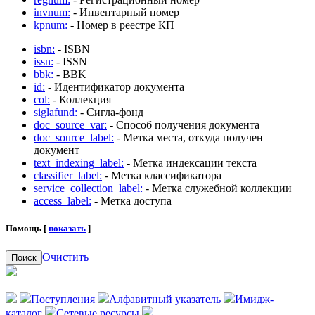
invnum:
- Инвентарный номер
kpnum:
- Номер в реестре КП
isbn:
- ISBN
issn:
- ISSN
bbk:
- BBK
id:
- Идентификатор документа
col:
- Коллекция
siglafund:
- Сигла-фонд
doc_source_var:
- Способ получения документа
doc_source_label:
- Метка места, откуда получен
документ
text_indexing_label:
- Метка индексации текста
classifier_label:
- Метка классификатора
service_collection_label:
- Метка служебной коллекции
access_label:
- Метка доступа
Помощь [
показать
]
Очистить
Поиск
Поступления
Алфавитный указатель
Имидж-
каталог
Сетевые ресурсы