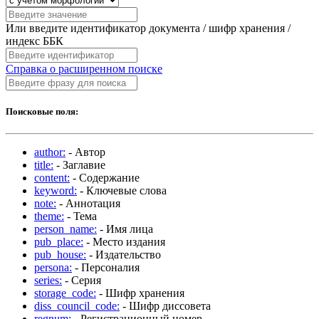
Или введите идентификатор документа / шифр хранения /
индекс ББК
Справка о расширенном поиске
Поисковые поля:
author:
- Автор
title:
- Заглавие
content:
- Содержание
keyword:
- Ключевые слова
note:
- Аннотация
theme:
- Тема
person_name:
- Имя лица
pub_place:
- Место издания
pub_house:
- Издательство
persona:
- Персоналия
series:
- Серия
storage_code:
- Шифр хранения
diss_council_code:
- Шифр диссовета
regnum:
- Регистрационный номер