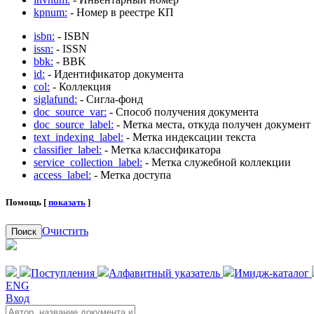
kpnum:
- Номер в реестре КП
isbn:
- ISBN
issn:
- ISSN
bbk:
- BBK
id:
- Идентификатор документа
col:
- Коллекция
siglafund:
- Сигла-фонд
doc_source_var:
- Способ получения документа
doc_source_label:
- Метка места, откуда получен документ
text_indexing_label:
- Метка индексации текста
classifier_label:
- Метка классификатора
service_collection_label:
- Метка служебной коллекции
access_label:
- Метка доступа
Помощь [
показать
]
Очистить
Поиск
Поступления
Алфавитный указатель
Имидж-каталог
ENG
Вход