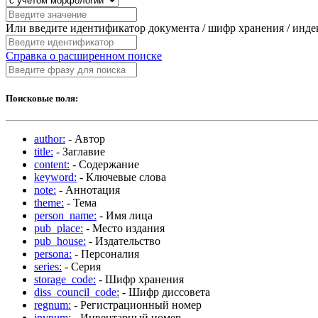
Или введите идентификатор документа / шифр хранения / инд
Справка о расширенном поиске
Поисковые поля:
author:
- Автор
title:
- Заглавие
content:
- Содержание
keyword:
- Ключевые слова
note:
- Аннотация
theme:
- Тема
person_name:
- Имя лица
pub_place:
- Место издания
pub_house:
- Издательство
persona:
- Персоналия
series:
- Серия
storage_code:
- Шифр хранения
diss_council_code:
- Шифр диссовета
regnum:
- Регистрационный номер
invnum:
- Инвентарный номер