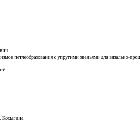
ович
измов петлеобразования с упругими звеньями для вязально-прош
ций
Н. Косыгина