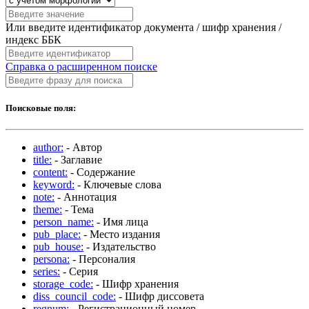
Или введите идентификатор документа / шифр хранения /
индекс ББК
Справка о расширенном поиске
Поисковые поля:
author:
- Автор
title:
- Заглавие
content:
- Содержание
keyword:
- Ключевые слова
note:
- Аннотация
theme:
- Тема
person_name:
- Имя лица
pub_place:
- Место издания
pub_house:
- Издательство
persona:
- Персоналия
series:
- Серия
storage_code:
- Шифр хранения
diss_council_code:
- Шифр диссовета
regnum:
- Регистрационный номер