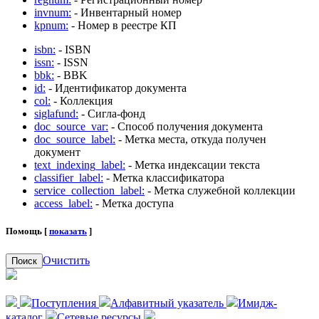
invnum:
- Инвентарный номер
kpnum:
- Номер в реестре КП
isbn:
- ISBN
issn:
- ISSN
bbk:
- BBK
id:
- Идентификатор документа
col:
- Коллекция
siglafund:
- Сигла-фонд
doc_source_var:
- Способ получения документа
doc_source_label:
- Метка места, откуда получен
документ
text_indexing_label:
- Метка индексации текста
classifier_label:
- Метка классификатора
service_collection_label:
- Метка служебной коллекции
access_label:
- Метка доступа
Помощь [
показать
]
Очистить
Поиск
Поступления
Алфавитный указатель
Имидж-
каталог
Сетевые ресурсы