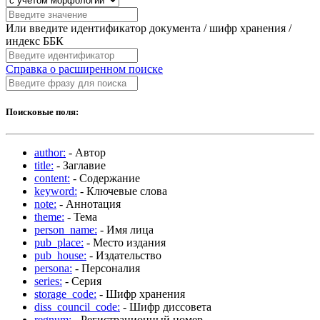
Или введите идентификатор документа / шифр хранения /
индекс ББК
Справка о расширенном поиске
Поисковые поля:
author:
- Автор
title:
- Заглавие
content:
- Содержание
keyword:
- Ключевые слова
note:
- Аннотация
theme:
- Тема
person_name:
- Имя лица
pub_place:
- Место издания
pub_house:
- Издательство
persona:
- Персоналия
series:
- Серия
storage_code:
- Шифр хранения
diss_council_code:
- Шифр диссовета
regnum:
- Регистрационный номер