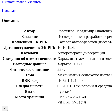
Скачать marc21-запись
Показать
Описание
Автор
Работягов, Владимир Иванови
Заглавие
Исследование и разработка сред
Коллекции ЭК РГБ
Каталог авторефератов диссер
Дата поступления в ЭК РГБ
10.10.1989
Каталоги
Авторефераты диссертаций
Сведения об ответственности
Харьк. ин-т механизации и эле
Выходные данные
Харьков, 1989
Физическое описание
22 с.
Тема
Механизация сельскохозяйстве
BBK-код
П072.1-121.4,0
Специальность
05.20.01: Технологии и средств
Язык
Русский
Места хранения
FB 9 89-6/3216-0
FB 9 89-6/3217-9
×