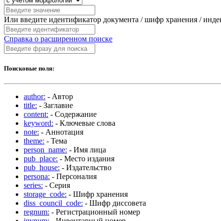
Или введите идентификатор документа / шифр хранения / инд
Справка о расширенном поиске
Поисковые поля:
author:
- Автор
title:
- Заглавие
content:
- Содержание
keyword:
- Ключевые слова
note:
- Аннотация
theme:
- Тема
person_name:
- Имя лица
pub_place:
- Место издания
pub_house:
- Издательство
persona:
- Персоналия
series:
- Серия
storage_code:
- Шифр хранения
diss_council_code:
- Шифр диссовета
regnum:
- Регистрационный номер
invnum:
- Инвентарный номер