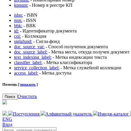
kpnum:
- Номер в реестре КП
isbn:
- ISBN
issn:
- ISSN
bbk:
- BBK
id:
- Идентификатор документа
col:
- Коллекция
siglafund:
- Сигла-фонд
doc_source_var:
- Способ получения документа
doc_source_label:
- Метка места, откуда получен документ
text_indexing_label:
- Метка индексации текста
classifier_label:
- Метка классификатора
service_collection_label:
- Метка служебной коллекции
access_label:
- Метка доступа
Помощь [
показать
]
Очистить
Поиск
Поступления
Алфавитный указатель
Имидж-каталог
ENG
Вход