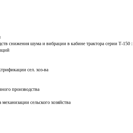
ч
ств снижения шума и вибрации в кабине трактора серии Т-150 : а
таций
ктрификации сел. хоз-ва
нного производства
а механизации сельского хозяйства