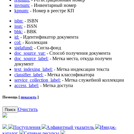
invnum:
- Инвентарный номер
kpnum:
- Номер в реестре КП
isbn:
- ISBN
issn:
- ISSN
bbk:
- BBK
id:
- Идентификатор документа
col:
- Коллекция
siglafund:
- Сигла-фонд
doc_source_var:
- Способ получения документа
doc_source_label:
- Метка места, откуда получен
документ
text_indexing_label:
- Метка индексации текста
classifier_label:
- Метка классификатора
service_collection_label:
- Метка служебной коллекции
access_label:
- Метка доступа
Помощь [
показать
]
Очистить
Поиск
Поступления
Алфавитный указатель
Имидж-
каталог
Сетевые ресурсы