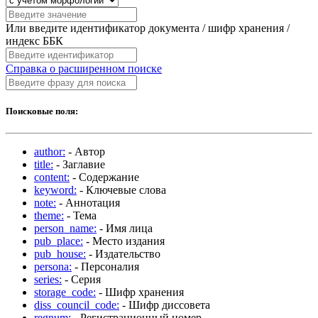
Или введите идентификатор документа / шифр хранения /
индекс ББК
Справка о расширенном поиске
Поисковые поля:
author:
- Автор
title:
- Заглавие
content:
- Содержание
keyword:
- Ключевые слова
note:
- Аннотация
theme:
- Тема
person_name:
- Имя лица
pub_place:
- Место издания
pub_house:
- Издательство
persona:
- Персоналия
series:
- Серия
storage_code:
- Шифр хранения
diss_council_code:
- Шифр диссовета
regnum:
- Регистрационный номер