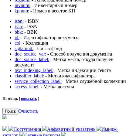
invnum:
- Инвентарный номер
kpnum:
- Номер в реестре КП
isbn:
- ISBN
issn:
- ISSN
bbk:
- BBK
id:
- Идентификатор документа
col:
- Коллекция
siglafund:
- Сигла-фонд
doc_source_var:
- Способ получения документа
doc_source_label:
- Метка места, откуда получен
документ
text_indexing_label:
- Метка индексации текста
classifier_label:
- Метка классификатора
service_collection_label:
- Метка служебной коллекции
access_label:
- Метка доступа
Помощь [
показать
]
Очистить
Поиск
Поступления
Алфавитный указатель
Имидж-
каталог
Сетевые ресурсы