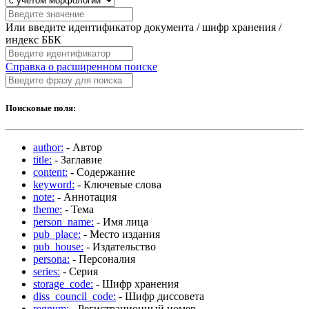
Или введите идентификатор документа / шифр хранения /
индекс ББК
Справка о расширенном поиске
Поисковые поля:
author:
- Автор
title:
- Заглавие
content:
- Содержание
keyword:
- Ключевые слова
note:
- Аннотация
theme:
- Тема
person_name:
- Имя лица
pub_place:
- Место издания
pub_house:
- Издательство
persona:
- Персоналия
series:
- Серия
storage_code:
- Шифр хранения
diss_council_code:
- Шифр диссовета
regnum:
- Регистрационный номер