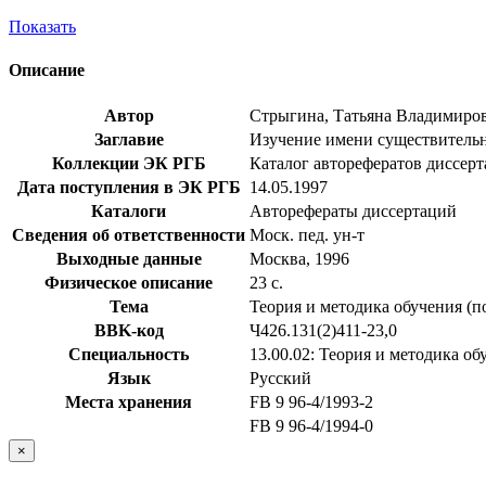
Показать
Описание
Автор
Стрыгина, Татьяна Владимиро
Заглавие
Изучение имени существительно
Коллекции ЭК РГБ
Каталог авторефератов диссер
Дата поступления в ЭК РГБ
14.05.1997
Каталоги
Авторефераты диссертаций
Сведения об ответственности
Моск. пед. ун-т
Выходные данные
Москва, 1996
Физическое описание
23 с.
Тема
Теория и методика обучения (п
BBK-код
Ч426.131(2)411-23,0
Специальность
13.00.02: Теория и методика о
Язык
Русский
Места хранения
FB 9 96-4/1993-2
FB 9 96-4/1994-0
×