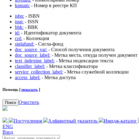
kpnum:
- Номер в реестре КП
isbn:
- ISBN
issn:
- ISSN
bbk:
- BBK
id:
- Идентификатор документа
col:
- Коллекция
siglafund:
- Сигла-фонд
doc_source_var:
- Способ получения документа
doc_source_label:
- Метка места, откуда получен документ
text_indexing_label:
- Метка индексации текста
classifier_label:
- Метка классификатора
service_collection_label:
- Метка служебной коллекции
access_label:
- Метка доступа
Помощь [
показать
]
Очистить
Поиск
Поступления
Алфавитный указатель
Имидж-каталог
ENG
Вход