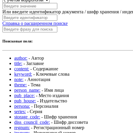
Или введите идентификатор документа / шифр хранения / инд
Справка о расширенном поиске
Поисковые поля:
author:
- Автор
title:
- Заглавие
content:
- Содержание
keyword:
- Ключевые слова
note:
- Аннотация
theme:
- Тема
person_name:
- Имя лица
pub_place:
- Место издания
pub_house:
- Издательство
persona:
- Персоналия
series:
- Серия
storage_code:
- Шифр хранения
diss_council_code:
- Шифр диссовета
regnum:
- Регистрационный номер
invnum:
- Инвентарный номер