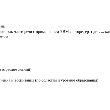
вна
го как части речи с применением ЭВМ : автореферат дис. ... кан
таций
о отраслям знаний)
бучения и воспитания (по областям и уровням образования)