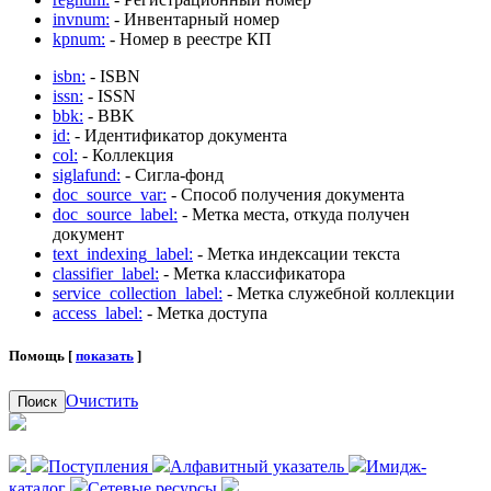
invnum:
- Инвентарный номер
kpnum:
- Номер в реестре КП
isbn:
- ISBN
issn:
- ISSN
bbk:
- BBK
id:
- Идентификатор документа
col:
- Коллекция
siglafund:
- Сигла-фонд
doc_source_var:
- Способ получения документа
doc_source_label:
- Метка места, откуда получен
документ
text_indexing_label:
- Метка индексации текста
classifier_label:
- Метка классификатора
service_collection_label:
- Метка служебной коллекции
access_label:
- Метка доступа
Помощь [
показать
]
Очистить
Поиск
Поступления
Алфавитный указатель
Имидж-
каталог
Сетевые ресурсы