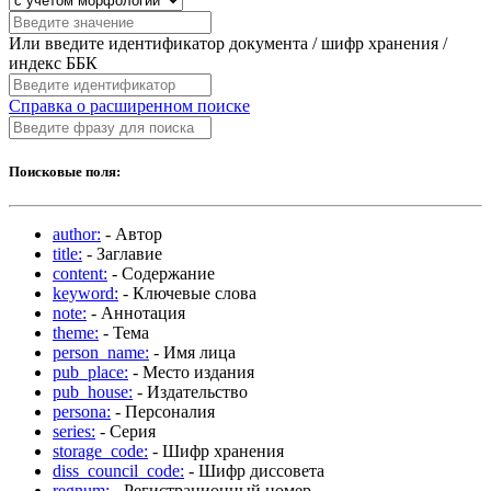
Или введите идентификатор документа / шифр хранения /
индекс ББК
Справка о расширенном поиске
Поисковые поля:
author:
- Автор
title:
- Заглавие
content:
- Содержание
keyword:
- Ключевые слова
note:
- Аннотация
theme:
- Тема
person_name:
- Имя лица
pub_place:
- Место издания
pub_house:
- Издательство
persona:
- Персоналия
series:
- Серия
storage_code:
- Шифр хранения
diss_council_code:
- Шифр диссовета
regnum:
- Регистрационный номер