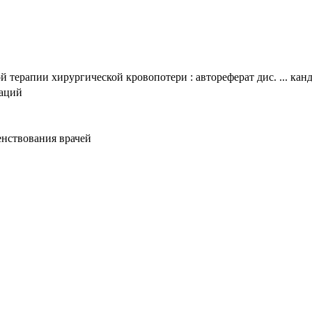
терапии хирургической кровопотери : автореферат дис. ... кан
таций
нствования врачей