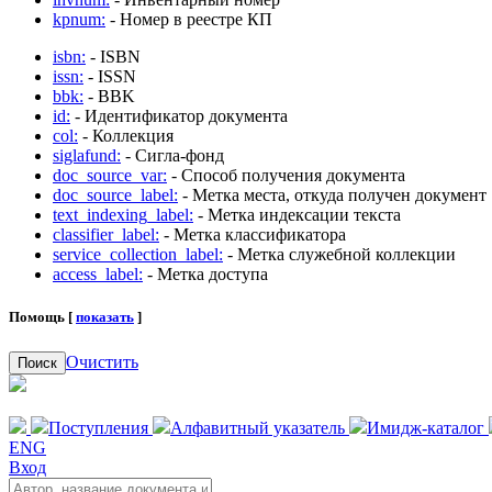
kpnum:
- Номер в реестре КП
isbn:
- ISBN
issn:
- ISSN
bbk:
- BBK
id:
- Идентификатор документа
col:
- Коллекция
siglafund:
- Сигла-фонд
doc_source_var:
- Способ получения документа
doc_source_label:
- Метка места, откуда получен документ
text_indexing_label:
- Метка индексации текста
classifier_label:
- Метка классификатора
service_collection_label:
- Метка служебной коллекции
access_label:
- Метка доступа
Помощь [
показать
]
Очистить
Поиск
Поступления
Алфавитный указатель
Имидж-каталог
ENG
Вход