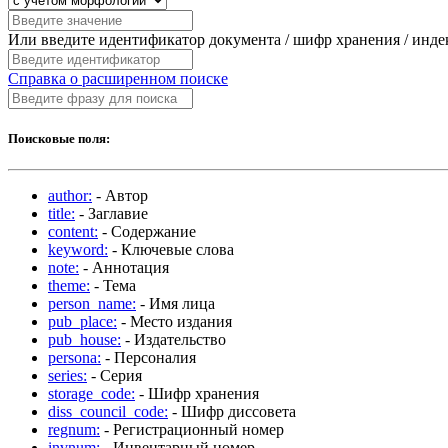
Или введите идентификатор документа / шифр хранения / инд
Справка о расширенном поиске
Поисковые поля:
author:
- Автор
title:
- Заглавие
content:
- Содержание
keyword:
- Ключевые слова
note:
- Аннотация
theme:
- Тема
person_name:
- Имя лица
pub_place:
- Место издания
pub_house:
- Издательство
persona:
- Персоналия
series:
- Серия
storage_code:
- Шифр хранения
diss_council_code:
- Шифр диссовета
regnum:
- Регистрационный номер
invnum:
- Инвентарный номер