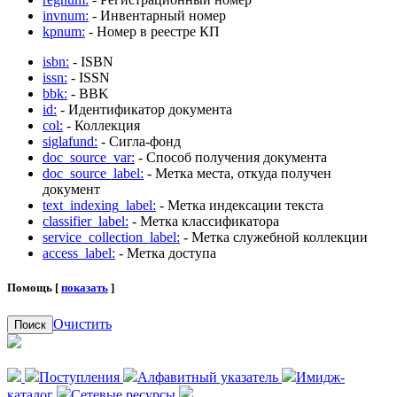
invnum:
- Инвентарный номер
kpnum:
- Номер в реестре КП
isbn:
- ISBN
issn:
- ISSN
bbk:
- BBK
id:
- Идентификатор документа
col:
- Коллекция
siglafund:
- Сигла-фонд
doc_source_var:
- Способ получения документа
doc_source_label:
- Метка места, откуда получен
документ
text_indexing_label:
- Метка индексации текста
classifier_label:
- Метка классификатора
service_collection_label:
- Метка служебной коллекции
access_label:
- Метка доступа
Помощь [
показать
]
Очистить
Поиск
Поступления
Алфавитный указатель
Имидж-
каталог
Сетевые ресурсы