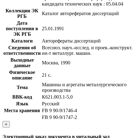
кандидата технических наук : 05.04.04
Коллекции ЭК
Каталог авторефератов диссертаций
РГБ
Дата
поступления в
25.01.1991
ЭК РГБ
Каталоги
Авторефераты диссертаций
Сведения об
Всесоюз. науч.-исслед. и проек.-конструкт.
ответственности
ин-т металлург. машин.
Выходные
Москва, 1990
данные
Физическое
21 с.
описание
Машины и агрегаты металлургического
Тема
производства
BBK-код
К621.003.1-5,0
Язык
Русский
Места хранения
FB 9 90-9/1746-4
FB 9 90-9/1747-2
×
Электронный заказ документа в читальный зал