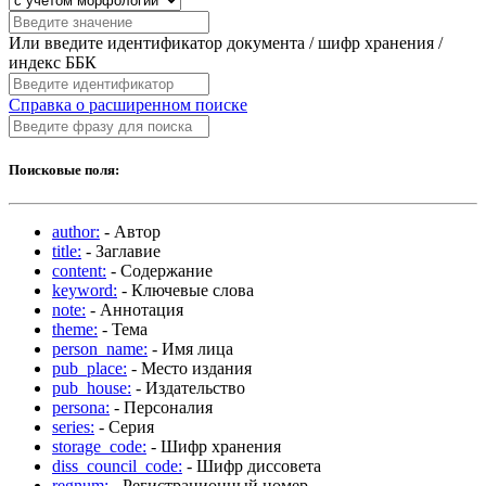
Или введите идентификатор документа / шифр хранения /
индекс ББК
Справка о расширенном поиске
Поисковые поля:
author:
- Автор
title:
- Заглавие
content:
- Содержание
keyword:
- Ключевые слова
note:
- Аннотация
theme:
- Тема
person_name:
- Имя лица
pub_place:
- Место издания
pub_house:
- Издательство
persona:
- Персоналия
series:
- Серия
storage_code:
- Шифр хранения
diss_council_code:
- Шифр диссовета
regnum:
- Регистрационный номер