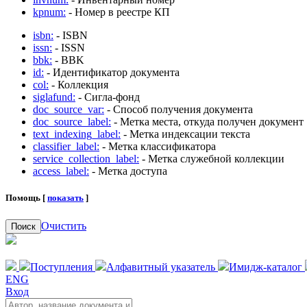
kpnum:
- Номер в реестре КП
isbn:
- ISBN
issn:
- ISSN
bbk:
- BBK
id:
- Идентификатор документа
col:
- Коллекция
siglafund:
- Сигла-фонд
doc_source_var:
- Способ получения документа
doc_source_label:
- Метка места, откуда получен документ
text_indexing_label:
- Метка индексации текста
classifier_label:
- Метка классификатора
service_collection_label:
- Метка служебной коллекции
access_label:
- Метка доступа
Помощь [
показать
]
Очистить
Поиск
Поступления
Алфавитный указатель
Имидж-каталог
ENG
Вход