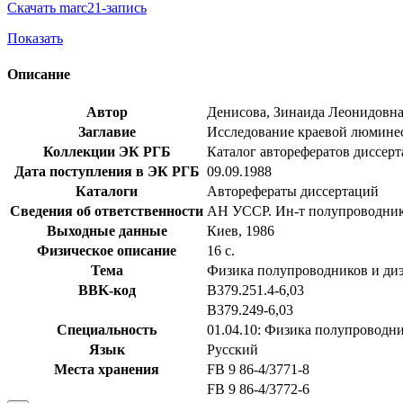
Скачать marc21-запись
Показать
Описание
Автор
Денисова, Зинаида Леонидовн
Заглавие
Исследование краевой люминесп
Коллекции ЭК РГБ
Каталог авторефератов диссер
Дата поступления в ЭК РГБ
09.09.1988
Каталоги
Авторефераты диссертаций
Сведения об ответственности
АН УССР. Ин-т полупроводни
Выходные данные
Киев, 1986
Физическое описание
16 с.
Тема
Физика полупроводников и ди
BBK-код
В379.251.4-6,03
В379.249-6,03
Специальность
01.04.10: Физика полупроводн
Язык
Русский
Места хранения
FB 9 86-4/3771-8
FB 9 86-4/3772-6