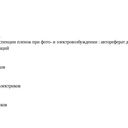
а
енции пленок при фото- и электровозбуждении : автореферат дис
таций
ков
электриков
иков