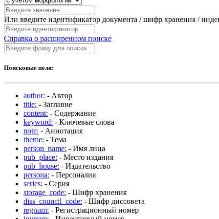
Или введите идентификатор документа / шифр хранения / инд
Справка о расширенном поиске
Поисковые поля:
author:
- Автор
title:
- Заглавие
content:
- Содержание
keyword:
- Ключевые слова
note:
- Аннотация
theme:
- Тема
person_name:
- Имя лица
pub_place:
- Место издания
pub_house:
- Издательство
persona:
- Персоналия
series:
- Серия
storage_code:
- Шифр хранения
diss_council_code:
- Шифр диссовета
regnum:
- Регистрационный номер
invnum:
- Инвентарный номер