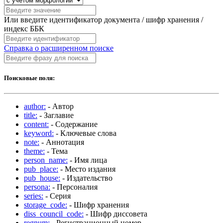
Или введите идентификатор документа / шифр хранения /
индекс ББК
Справка о расширенном поиске
Поисковые поля:
author:
- Автор
title:
- Заглавие
content:
- Содержание
keyword:
- Ключевые слова
note:
- Аннотация
theme:
- Тема
person_name:
- Имя лица
pub_place:
- Место издания
pub_house:
- Издательство
persona:
- Персоналия
series:
- Серия
storage_code:
- Шифр хранения
diss_council_code:
- Шифр диссовета
regnum:
- Регистрационный номер