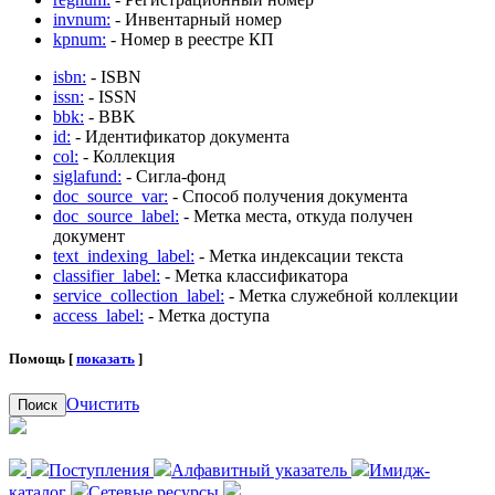
invnum:
- Инвентарный номер
kpnum:
- Номер в реестре КП
isbn:
- ISBN
issn:
- ISSN
bbk:
- BBK
id:
- Идентификатор документа
col:
- Коллекция
siglafund:
- Сигла-фонд
doc_source_var:
- Способ получения документа
doc_source_label:
- Метка места, откуда получен
документ
text_indexing_label:
- Метка индексации текста
classifier_label:
- Метка классификатора
service_collection_label:
- Метка служебной коллекции
access_label:
- Метка доступа
Помощь [
показать
]
Очистить
Поиск
Поступления
Алфавитный указатель
Имидж-
каталог
Сетевые ресурсы