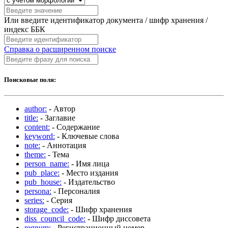
Или введите идентификатор документа / шифр хранения /
индекс ББК
Справка о расширенном поиске
Поисковые поля:
author:
- Автор
title:
- Заглавие
content:
- Содержание
keyword:
- Ключевые слова
note:
- Аннотация
theme:
- Тема
person_name:
- Имя лица
pub_place:
- Место издания
pub_house:
- Издательство
persona:
- Персоналия
series:
- Серия
storage_code:
- Шифр хранения
diss_council_code:
- Шифр диссовета
regnum:
- Регистрационный номер