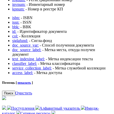
invnum:
- Инвентарный номер
kpnum:
- Номер в реестре КП
isbn:
- ISBN
issn:
- ISSN
bbk:
- BBK
id:
- Идентификатор документа
col:
- Коллекция
siglafund:
- Сигла-фонд
doc_source_var:
- Способ получения документа
doc_source_label:
- Метка места, откуда получен
документ
text_indexing_label:
- Метка индексации текста
classifier_label:
- Метка классификатора
service_collection_label:
- Метка служебной коллекции
access_label:
- Метка доступа
Помощь [
показать
]
Очистить
Поиск
Поступления
Алфавитный указатель
Имидж-
каталог
Сетевые ресурсы