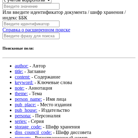
Или введите идентификатор документа / шифр хранения /
индекс ББК
Справка о расширенном поиске
Поисковые поля:
author:
- Автор
title:
- Заглавие
content:
- Содержание
keyword:
- Ключевые слова
note:
- Аннотация
theme:
- Тема
person_name:
- Имя лица
pub_place:
- Место издания
pub_house:
- Издательство
persona:
- Персоналия
series:
- Серия
storage_code:
- Шифр хранения
diss_council_code:
- Шифр диссовета
regnum:
- Регистрационный номер