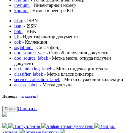
invnum:
- Инвентарный номер
kpnum:
- Номер в реестре КП
isbn:
- ISBN
issn:
- ISSN
bbk:
- BBK
id:
- Идентификатор документа
col:
- Коллекция
siglafund:
- Сигла-фонд
doc_source_var:
- Способ получения документа
doc_source_label:
- Метка места, откуда получен
документ
text_indexing_label:
- Метка индексации текста
classifier_label:
- Метка классификатора
service_collection_label:
- Метка служебной коллекции
access_label:
- Метка доступа
Помощь [
показать
]
Очистить
Поиск
Поступления
Алфавитный указатель
Имидж-
каталог
Сетевые ресурсы