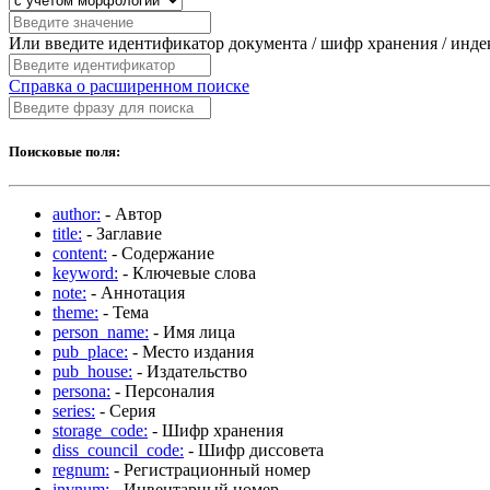
Или введите идентификатор документа / шифр хранения / инд
Справка о расширенном поиске
Поисковые поля:
author:
- Автор
title:
- Заглавие
content:
- Содержание
keyword:
- Ключевые слова
note:
- Аннотация
theme:
- Тема
person_name:
- Имя лица
pub_place:
- Место издания
pub_house:
- Издательство
persona:
- Персоналия
series:
- Серия
storage_code:
- Шифр хранения
diss_council_code:
- Шифр диссовета
regnum:
- Регистрационный номер
invnum:
- Инвентарный номер