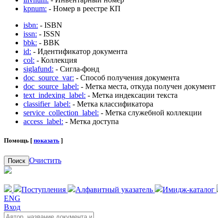
kpnum:
- Номер в реестре КП
isbn:
- ISBN
issn:
- ISSN
bbk:
- BBK
id:
- Идентификатор документа
col:
- Коллекция
siglafund:
- Сигла-фонд
doc_source_var:
- Способ получения документа
doc_source_label:
- Метка места, откуда получен документ
text_indexing_label:
- Метка индексации текста
classifier_label:
- Метка классификатора
service_collection_label:
- Метка служебной коллекции
access_label:
- Метка доступа
Помощь [
показать
]
Очистить
Поиск
Поступления
Алфавитный указатель
Имидж-каталог
ENG
Вход