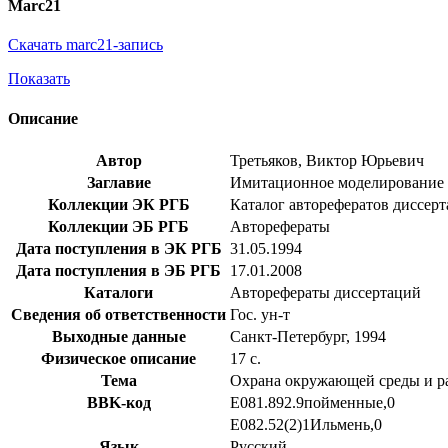
Marc21
Скачать marc21-запись
Показать
Описание
Автор
Третьяков, Виктор Юрьевич
Заглавие
Имитационное моделирование во
Коллекции ЭК РГБ
Каталог авторефератов диссер
Коллекции ЭБ РГБ
Авторефераты
Дата поступления в ЭК РГБ
31.05.1994
Дата поступления в ЭБ РГБ
17.01.2008
Каталоги
Авторефераты диссертаций
Сведения об ответственности
Гос. ун-т
Выходные данные
Санкт-Петербург, 1994
Физическое описание
17 с.
Тема
Охрана окружающей среды и р
BBK-код
Е081.892.9пойменные,0
Е082.52(2)1Ильмень,0
Язык
Русский