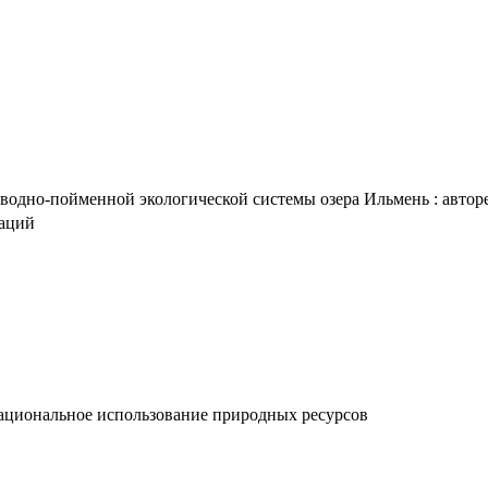
дно-пойменной экологической системы озера Ильмень : авторефер
таций
ациональное использование природных ресурсов