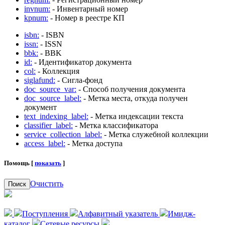
invnum:
- Инвентарный номер
kpnum:
- Номер в реестре КП
isbn:
- ISBN
issn:
- ISSN
bbk:
- BBK
id:
- Идентификатор документа
col:
- Коллекция
siglafund:
- Сигла-фонд
doc_source_var:
- Способ получения документа
doc_source_label:
- Метка места, откуда получен
документ
text_indexing_label:
- Метка индексации текста
classifier_label:
- Метка классификатора
service_collection_label:
- Метка служебной коллекции
access_label:
- Метка доступа
Помощь [
показать
]
Очистить
Поиск
Поступления
Алфавитный указатель
Имидж-
каталог
Сетевые ресурсы