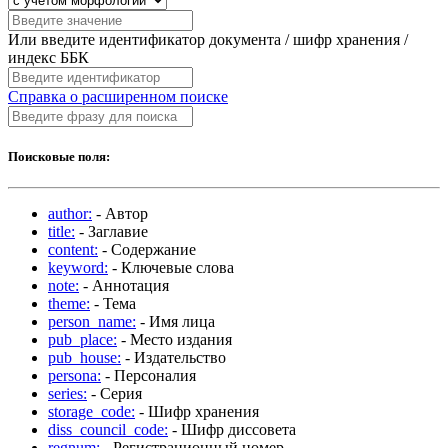
Или введите идентификатор документа / шифр хранения /
индекс ББК
Справка о расширенном поиске
Поисковые поля:
author:
- Автор
title:
- Заглавие
content:
- Содержание
keyword:
- Ключевые слова
note:
- Аннотация
theme:
- Тема
person_name:
- Имя лица
pub_place:
- Место издания
pub_house:
- Издательство
persona:
- Персоналия
series:
- Серия
storage_code:
- Шифр хранения
diss_council_code:
- Шифр диссовета
regnum:
- Регистрационный номер