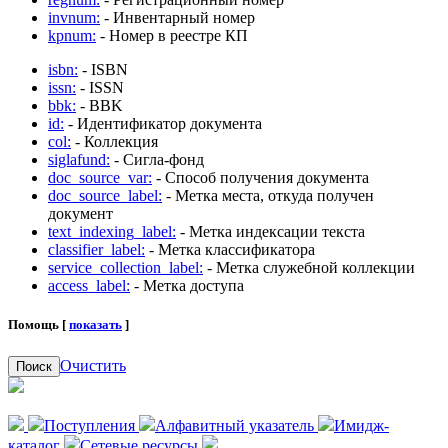
invnum:
- Инвентарный номер
kpnum:
- Номер в реестре КП
isbn:
- ISBN
issn:
- ISSN
bbk:
- BBK
id:
- Идентификатор документа
col:
- Коллекция
siglafund:
- Сигла-фонд
doc_source_var:
- Способ получения документа
doc_source_label:
- Метка места, откуда получен
документ
text_indexing_label:
- Метка индексации текста
classifier_label:
- Метка классификатора
service_collection_label:
- Метка служебной коллекции
access_label:
- Метка доступа
Помощь [
показать
]
Очистить
Поиск
Поступления
Алфавитный указатель
Имидж-
каталог
Сетевые ресурсы