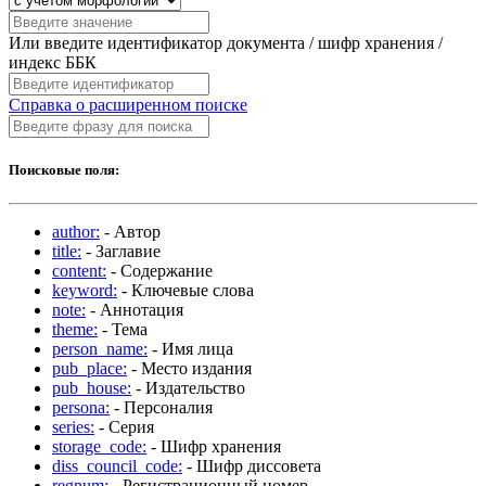
Или введите идентификатор документа / шифр хранения /
индекс ББК
Справка о расширенном поиске
Поисковые поля:
author:
- Автор
title:
- Заглавие
content:
- Содержание
keyword:
- Ключевые слова
note:
- Аннотация
theme:
- Тема
person_name:
- Имя лица
pub_place:
- Место издания
pub_house:
- Издательство
persona:
- Персоналия
series:
- Серия
storage_code:
- Шифр хранения
diss_council_code:
- Шифр диссовета
regnum:
- Регистрационный номер