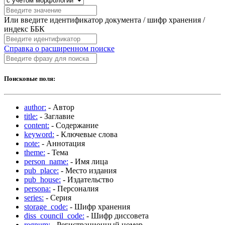
Или введите идентификатор документа / шифр хранения /
индекс ББК
Справка о расширенном поиске
Поисковые поля:
author:
- Автор
title:
- Заглавие
content:
- Содержание
keyword:
- Ключевые слова
note:
- Аннотация
theme:
- Тема
person_name:
- Имя лица
pub_place:
- Место издания
pub_house:
- Издательство
persona:
- Персоналия
series:
- Серия
storage_code:
- Шифр хранения
diss_council_code:
- Шифр диссовета
regnum:
- Регистрационный номер