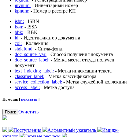
invnum:
- Инвентарный номер
kpnum:
- Номер в реестре КП
isbn:
- ISBN
issn:
- ISSN
bbk:
- BBK
id:
- Идентификатор документа
col:
- Коллекция
siglafund:
- Сигла-фонд
doc_source_var:
- Способ получения документа
doc_source_label:
- Метка места, откуда получен
документ
text_indexing_label:
- Метка индексации текста
classifier_label:
- Метка классификатора
service_collection_label:
- Метка служебной коллекции
access_label:
- Метка доступа
Помощь [
показать
]
Очистить
Поиск
Поступления
Алфавитный указатель
Имидж-
каталог
Сетевые ресурсы