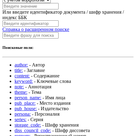
Или введите идентификатор документа / шифр хранения /
индекс ББК
Справка о расширенном поиске
Поисковые поля:
author:
- Автор
title:
- Заглавие
content:
- Содержание
keyword:
- Ключевые слова
note:
- Аннотация
theme:
- Тема
person_name:
- Имя лица
pub_place:
- Место издания
pub_house:
- Издательство
persona:
- Персоналия
series:
- Серия
storage_code:
- Шифр хранения
diss_council_code:
- Шифр диссовета
regnum:
- Регистрационный номер