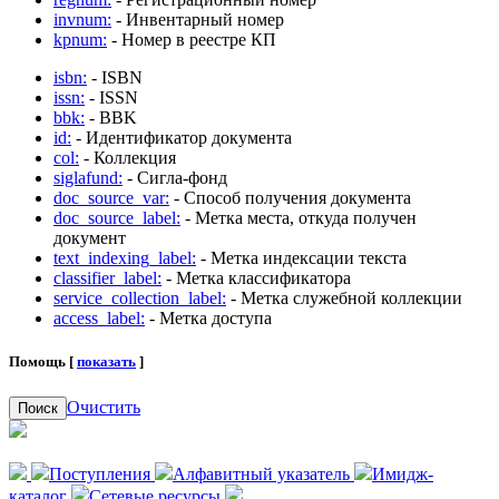
invnum:
- Инвентарный номер
kpnum:
- Номер в реестре КП
isbn:
- ISBN
issn:
- ISSN
bbk:
- BBK
id:
- Идентификатор документа
col:
- Коллекция
siglafund:
- Сигла-фонд
doc_source_var:
- Способ получения документа
doc_source_label:
- Метка места, откуда получен
документ
text_indexing_label:
- Метка индексации текста
classifier_label:
- Метка классификатора
service_collection_label:
- Метка служебной коллекции
access_label:
- Метка доступа
Помощь [
показать
]
Очистить
Поиск
Поступления
Алфавитный указатель
Имидж-
каталог
Сетевые ресурсы