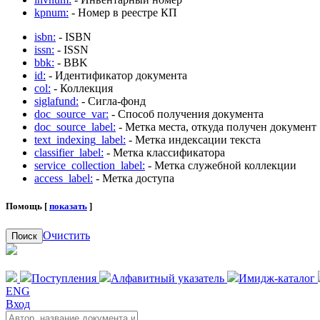
kpnum:
- Номер в реестре КП
isbn:
- ISBN
issn:
- ISSN
bbk:
- BBK
id:
- Идентификатор документа
col:
- Коллекция
siglafund:
- Сигла-фонд
doc_source_var:
- Способ получения документа
doc_source_label:
- Метка места, откуда получен документ
text_indexing_label:
- Метка индексации текста
classifier_label:
- Метка классификатора
service_collection_label:
- Метка служебной коллекции
access_label:
- Метка доступа
Помощь [
показать
]
Очистить
Поиск
Поступления
Алфавитный указатель
Имидж-каталог
ENG
Вход