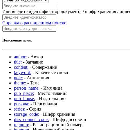
Или введите идентификатор документа / шифр хранения / инд
Справка о расширенном поиске
Поисковые поля:
author:
- Автор
title:
- Заглавие
content:
- Содержание
keyword:
- Ключевые слова
note:
- Аннотация
theme:
- Тема
person_name:
- Имя лица
pub_place:
- Место издания
pub_house:
- Издательство
persona:
- Персоналия
series:
- Серия
storage_code:
- Шифр хранения
diss_council_code:
- Шифр диссовета
regnum:
- Регистрационный номер
invnum:
- Инвентарный номер