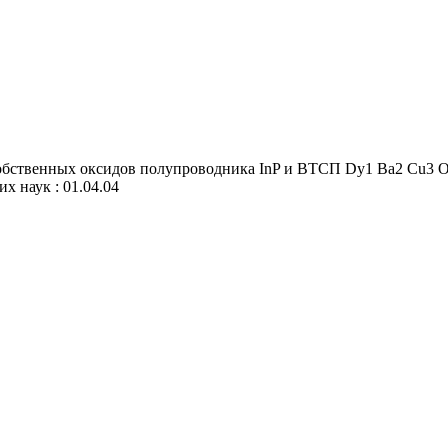
бственных оксидов полупроводника InP и ВТСП Dy1 Ba2 Cu3 O7
их наук : 01.04.04