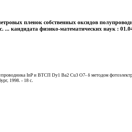
ометровых пленок собственных оксидов полупровод
... кандидата физико-математических наук : 01.04.0
роводника InP и ВТСП Dy1 Ba2 Cu3 O7- δ методом фотоэлектронн
рг, 1998. - 18 с.