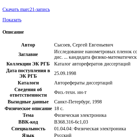
Скачать marc21-запись
Показать
Описание
Автор
Сысоев, Сергей Евгеньевич
Исследование нанометровых пленок со
Заглавие
дис. ... кандидата физико-математическ
Коллекции ЭК РГБ
Каталог авторефератов диссертаций
Дата поступления в
25.09.1998
ЭК РГБ
Каталоги
Авторефераты диссертаций
Сведения об
Физ.-техн. ин-т
ответственности
Выходные данные
Санкт-Петербург, 1998
Физическое описание
18 с.
Тема
Физическая электроника
BBK-код
В368.316-6с1,03
Специальность
01.04.04: Физическая электроника
Язык
Русский