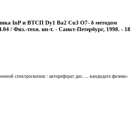
ника InP и ВТСП Dy1 Ba2 Cu3 O7- δ методом
4 / Физ.-техн. ин-т. - Санкт-Петербург, 1998. - 18
ой спектроскопии : автореферат дис. ... кандидата физико-