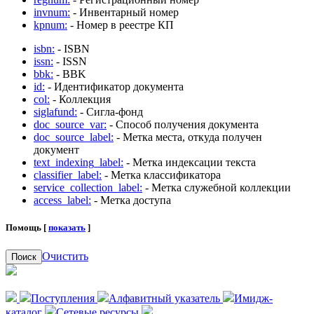
invnum:
- Инвентарный номер
kpnum:
- Номер в реестре КП
isbn:
- ISBN
issn:
- ISSN
bbk:
- BBK
id:
- Идентификатор документа
col:
- Коллекция
siglafund:
- Сигла-фонд
doc_source_var:
- Способ получения документа
doc_source_label:
- Метка места, откуда получен
документ
text_indexing_label:
- Метка индексации текста
classifier_label:
- Метка классификатора
service_collection_label:
- Метка служебной коллекции
access_label:
- Метка доступа
Помощь [
показать
]
Очистить
Поиск
Поступления
Алфавитный указатель
Имидж-
каталог
Сетевые ресурсы