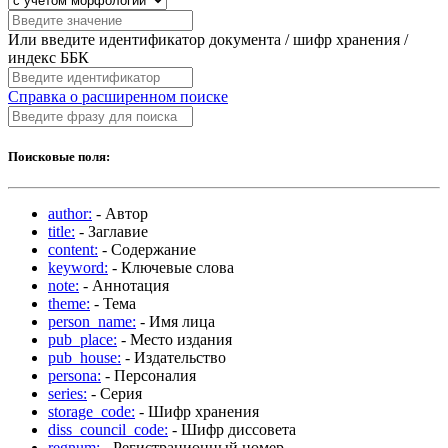
Или введите идентификатор документа / шифр хранения /
индекс ББК
Справка о расширенном поиске
Поисковые поля:
author:
- Автор
title:
- Заглавие
content:
- Содержание
keyword:
- Ключевые слова
note:
- Аннотация
theme:
- Тема
person_name:
- Имя лица
pub_place:
- Место издания
pub_house:
- Издательство
persona:
- Персоналия
series:
- Серия
storage_code:
- Шифр хранения
diss_council_code:
- Шифр диссовета
regnum:
- Регистрационный номер