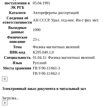
поступления в
05.04.1991
ЭК РГБ
Каталоги
Авторефераты диссертаций
Сведения об
АН СССР. Урал. отд-ние. Ин-т физ. мет.
ответственности
Выходные
1990
данные
Физическое
23 с.
описание
Тема
Физика магнитных явлений
BBK-код
К295.040.1,0
Специальность
01.04.11: Физика магнитных явлений
Язык
Русский
Места хранения
FB 9 90-11/661-3
FB 9 90-11/662-1
×
Электронный заказ документа в читальный зал
Загрузка...
×