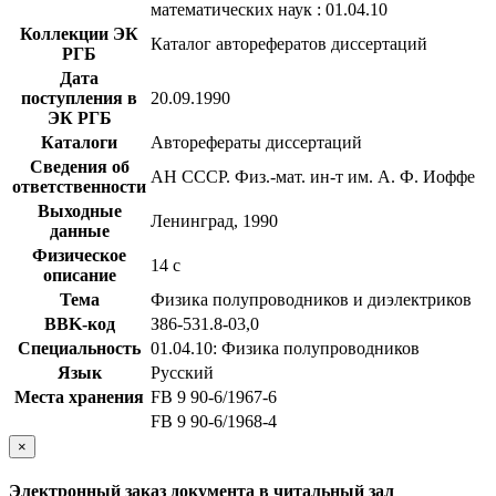
математических наук : 01.04.10
Коллекции ЭК
Каталог авторефератов диссертаций
РГБ
Дата
поступления в
20.09.1990
ЭК РГБ
Каталоги
Авторефераты диссертаций
Сведения об
АН СССР. Физ.-мат. ин-т им. А. Ф. Иоффе
ответственности
Выходные
Ленинград, 1990
данные
Физическое
14 с
описание
Тема
Физика полупроводников и диэлектриков
BBK-код
З86-531.8-03,0
Специальность
01.04.10: Физика полупроводников
Язык
Русский
Места хранения
FB 9 90-6/1967-6
FB 9 90-6/1968-4
×
Электронный заказ документа в читальный зал