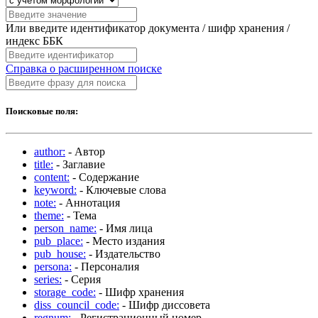
Или введите идентификатор документа / шифр хранения /
индекс ББК
Справка о расширенном поиске
Поисковые поля:
author:
- Автор
title:
- Заглавие
content:
- Содержание
keyword:
- Ключевые слова
note:
- Аннотация
theme:
- Тема
person_name:
- Имя лица
pub_place:
- Место издания
pub_house:
- Издательство
persona:
- Персоналия
series:
- Серия
storage_code:
- Шифр хранения
diss_council_code:
- Шифр диссовета
regnum:
- Регистрационный номер