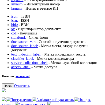
invnum:
- Инвентарный номер
kpnum:
- Номер в реестре КП
isbn:
- ISBN
issn:
- ISSN
bbk:
- BBK
id:
- Идентификатор документа
col:
- Коллекция
siglafund:
- Сигла-фонд
doc_source_var:
- Способ получения документа
doc_source_label:
- Метка места, откуда получен
документ
text_indexing_label:
- Метка индексации текста
classifier_label:
- Метка классификатора
service_collection_label:
- Метка служебной коллекции
access_label:
- Метка доступа
Помощь [
показать
]
Очистить
Поиск
Поступления
Алфавитный указатель
Имидж-
каталог
Сетевые ресурсы