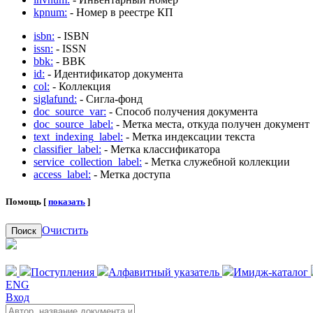
kpnum:
- Номер в реестре КП
isbn:
- ISBN
issn:
- ISSN
bbk:
- BBK
id:
- Идентификатор документа
col:
- Коллекция
siglafund:
- Сигла-фонд
doc_source_var:
- Способ получения документа
doc_source_label:
- Метка места, откуда получен документ
text_indexing_label:
- Метка индексации текста
classifier_label:
- Метка классификатора
service_collection_label:
- Метка служебной коллекции
access_label:
- Метка доступа
Помощь [
показать
]
Очистить
Поиск
Поступления
Алфавитный указатель
Имидж-каталог
ENG
Вход