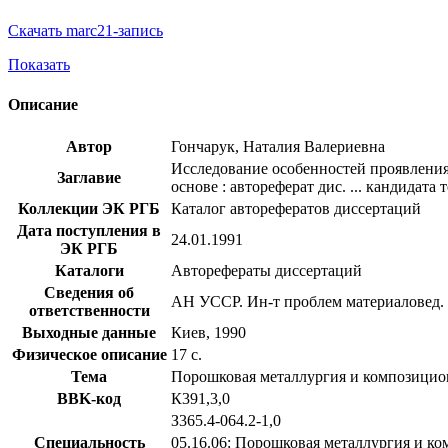
Скачать marc21-запись
Показать
Описание
Автор
Гончарук, Наталия Валериевна
Исследование особенностей проявления
Заглавие
основе : автореферат дис. ... кандидата 
Коллекции ЭК РГБ
Каталог авторефератов диссертаций
Дата поступления в
24.01.1991
ЭК РГБ
Каталоги
Авторефераты диссертаций
Сведения об
АН УССР. Ин-т проблем материаловед. 
ответственности
Выходные данные
Киев, 1990
Физическое описание
17 с.
Тема
Порошковая металлургия и композици
BBK-код
К391,3,0
З365.4-064.2-1,0
Специальность
05.16.06: Порошковая металлургия и к