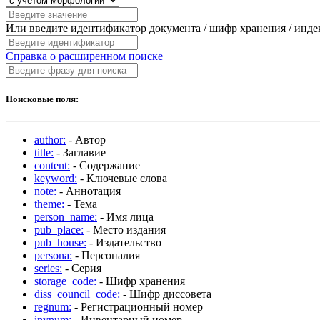
Или введите идентификатор документа / шифр хранения / инд
Справка о расширенном поиске
Поисковые поля:
author:
- Автор
title:
- Заглавие
content:
- Содержание
keyword:
- Ключевые слова
note:
- Аннотация
theme:
- Тема
person_name:
- Имя лица
pub_place:
- Место издания
pub_house:
- Издательство
persona:
- Персоналия
series:
- Серия
storage_code:
- Шифр хранения
diss_council_code:
- Шифр диссовета
regnum:
- Регистрационный номер
invnum:
- Инвентарный номер