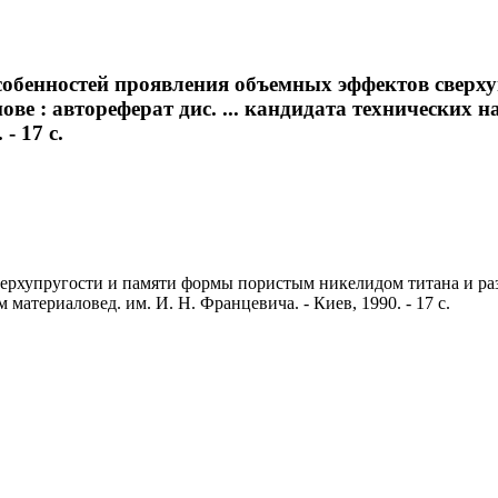
особенностей проявления объемных эффектов свер
ове : автореферат дис. ... кандидата технических н
- 17 с.
хупругости и памяти формы пористым никелидом титана и разраб
 материаловед. им. И. Н. Францевича. - Киев, 1990. - 17 с.