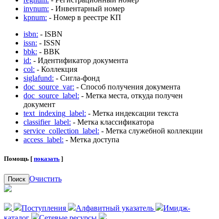
invnum:
- Инвентарный номер
kpnum:
- Номер в реестре КП
isbn:
- ISBN
issn:
- ISSN
bbk:
- BBK
id:
- Идентификатор документа
col:
- Коллекция
siglafund:
- Сигла-фонд
doc_source_var:
- Способ получения документа
doc_source_label:
- Метка места, откуда получен
документ
text_indexing_label:
- Метка индексации текста
classifier_label:
- Метка классификатора
service_collection_label:
- Метка служебной коллекции
access_label:
- Метка доступа
Помощь [
показать
]
Очистить
Поиск
Поступления
Алфавитный указатель
Имидж-
каталог
Сетевые ресурсы