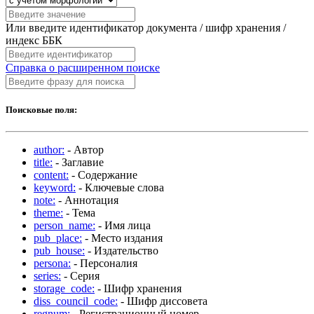
Или введите идентификатор документа / шифр хранения /
индекс ББК
Справка о расширенном поиске
Поисковые поля:
author:
- Автор
title:
- Заглавие
content:
- Содержание
keyword:
- Ключевые слова
note:
- Аннотация
theme:
- Тема
person_name:
- Имя лица
pub_place:
- Место издания
pub_house:
- Издательство
persona:
- Персоналия
series:
- Серия
storage_code:
- Шифр хранения
diss_council_code:
- Шифр диссовета
regnum:
- Регистрационный номер