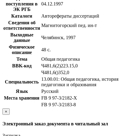
поступления в
04.12.1997
ЭК РГБ
Каталоги
Авторефераты диссертаций
Сведения об
Магнитогорский пед. ин-т
ответственности
Выходные
Челябинск, 1997
данные
Физическое
48 с.
описание
Тема
Общая педагогика
BBK-код
Ч481,6(2)223.15,0
Ч481,6()352,0
13.00.01: Общая педагогика, история
Специальность
педагогики и образования
Язык
Русский
Места хранения
FB 9 97-3/2182-X
FB 9 97-3/2183-8
×
Электронный заказ документа в читальный зал
Загрузка...