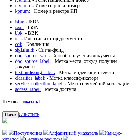
invnum:
- Инвентарный номер
kpnum:
- Номер в реестре КП
isbn:
- ISBN
issn:
- ISSN
bbk:
- BBK
id:
- Идентификатор документа
col:
- Коллекция
siglafund:
- Сигла-фонд
doc_source_var:
- Способ получения документа
doc_source_label:
- Метка места, откуда получен
документ
text_indexing_label:
- Метка индексации текста
classifier_label:
- Метка классификатора
service_collection_label:
- Метка служебной коллекции
access_label:
- Метка доступа
Помощь [
показать
]
Очистить
Поиск
Поступления
Алфавитный указатель
Имидж-
каталог
Сетевые ресурсы