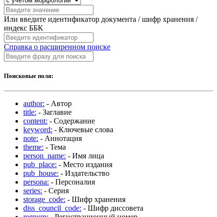
Или введите идентификатор документа / шифр хранения /
индекс ББК
Справка о расширенном поиске
Поисковые поля:
author:
- Автор
title:
- Заглавие
content:
- Содержание
keyword:
- Ключевые слова
note:
- Аннотация
theme:
- Тема
person_name:
- Имя лица
pub_place:
- Место издания
pub_house:
- Издательство
persona:
- Персоналия
series:
- Серия
storage_code:
- Шифр хранения
diss_council_code:
- Шифр диссовета
regnum:
- Регистрационный номер