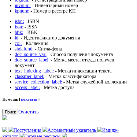
invnum:
- Инвентарный номер
kpnum:
- Номер в реестре КП
isbn:
- ISBN
issn:
- ISSN
bbk:
- BBK
id:
- Идентификатор документа
col:
- Коллекция
siglafund:
- Сигла-фонд
doc_source_var:
- Способ получения документа
doc_source_label:
- Метка места, откуда получен
документ
text_indexing_label:
- Метка индексации текста
classifier_label:
- Метка классификатора
service_collection_label:
- Метка служебной коллекции
access_label:
- Метка доступа
Помощь [
показать
]
Очистить
Поиск
Поступления
Алфавитный указатель
Имидж-
каталог
Сетевые ресурсы